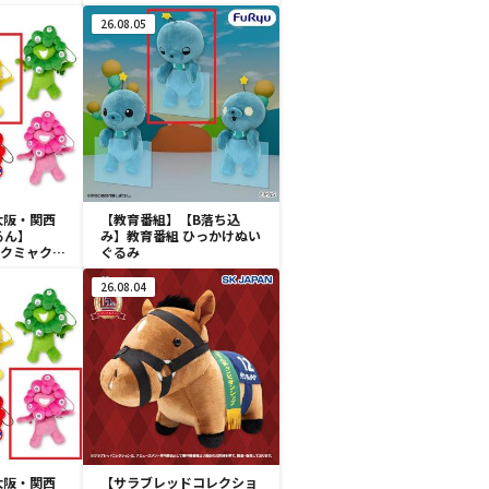
れぬいぐる
26.08.05
 大阪・関西
【教育番組】【B落ち込
るん】
み】教育番組 ひっかけぬい
ミャクミャク
ぐるみ
付きぬいぐ
26.08.04
 大阪・関西
【サラブレッドコレクショ