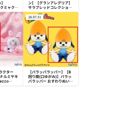
っ】
ン】【グランアレグリア】
ミャクミャク
サラブレッドコレクション
付きぬいぐ
ふわふわBIG(グランアレグ
リア)
26.07.31
ラクター
【パラッパラッパー】【B
k】ナルミヤキ
困り顔(口ゆがみ)】パラッ
zzo
パラッパー おすわりぬいぐ
ぬいぐるみ ～
るみ