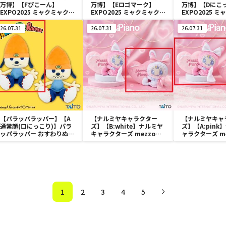
万博】【Fぴこーん】
万博】【Eロゴマーク】
万博】【Dにこ
EXPO2025 ミャクミャク
EXPO2025 ミャクミャク
EXPO2025 
カラフルゴム紐付きぬいぐ
カラフルゴム紐付きぬいぐ
カラフルゴム紐
るみ
るみ
るみ
26.07.31
26.07.31
26.07.31
【パラッパラッパー】【A
【ナルミヤキャラクター
【ナルミヤキャ
通常顔(口にっこり)】パラ
ズ】【B:white】ナルミヤ
ズ】【A:pin
ッパラッパー おすわりぬい
キャラクターズ mezzo
ャラクターズ me
ぐるみ
piano withぬいぐるみ ～
piano with
Ribbon～
Ribbon～
1
2
3
4
5