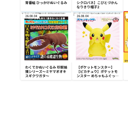
育番組 ひっかけぬいぐるみ
シクロバネ】こびとづかん
なりきり帽子2
26.08.04
26.08.04
わくでかぬいぐるみ 珍獣捕
【ポケットモンスター】
獲シリーズ～ミヤマオオキ
【ピカチュウ】ポケットモ
スギクワガタ～
ンスター めちゃもふぐっと
ぬいぐるみ～ピカチュウ～
びっくりver.