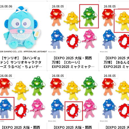
ドールBIGタイプ1
ナガラス～
ほっこりいやさ
み～カビゴン～
26.08.06
26.08.05
26.08.05
【サンリオ】【Bハンギョ
【EXPO 2025 大阪・関西
【EXPO 2025
ドン】サンリオキャラクタ
万博】【Cわーい】
万博】【Bるん
ーズ うるベビ・ちょいデカ
EXPO2025 ミャクミャク
EXPO2025 
ドール
カラフルゴム紐付きぬいぐ
カラフルゴム紐
るみ
るみ
26.08.05
26.08.05
26.08.05
【EXPO 2025 大阪・関西
【EXPO 2025 大阪・関西
【EXPO 2025