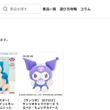
景品一覧
遊び方攻略
コラム
景品を探す
新着景品
インタビュー
カテゴリ一覧
ニュース
作品名一覧
店舗
ます。
メーカー一覧
開発
攻略
26.08.06
プライズ
イベント
キャラ特集
スター】
【サンリオ】【Eクロミ】
ケットモン
サンリオキャラクターズ う
もふぐっと
るベビ・ちょいデカドール