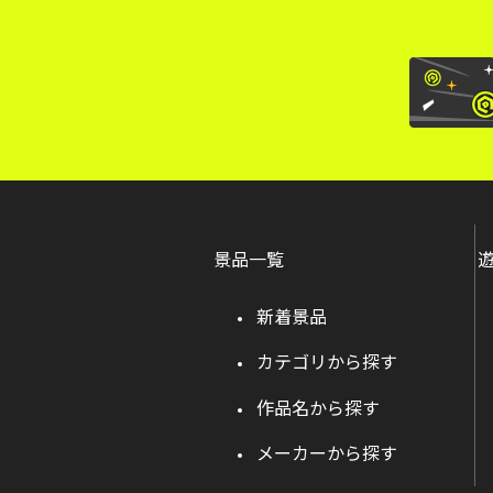
景品一覧
新着景品
カテゴリから探す
作品名から探す
メーカーから探す