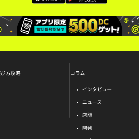
遊び方攻略
コラム
インタビュー
ニュース
店舗
開発