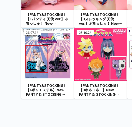
【PANTY&STOCKING】
【PANTY&STOCKING】
【Cパンティ 天使 ver.】ぷ
【Dストッキング 天使
ちっしゅ！ New
ver.】ぷちっしゅ！ New
PANTY&STOCKING with
PANTY&STOCKING with
GARTERBELT つれTakeポ
GARTERBELT つれTakeポ
26.07.14
25.10.24
ーチアソート
ーチアソート
【PANTY&STOCKING】
【PANTY&STOCKING】
【Aポリエステル】New
【Dホネコネコ】New
PANTY & STOCKING
PANTY ＆ STOCKING
with GARTERBELT モニタ
with GARTERBELT ちまっ
ートップフィギュア～
とさん ぬいぐるみ Part1
Polyester＆
Polyurethane～