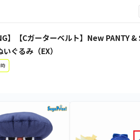
NG】【Cガーターベルト】New PANTY & ST
ミニぬいぐるみ（EX）
0時