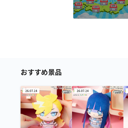
おすすめ景品
26.07.24
26.07.24