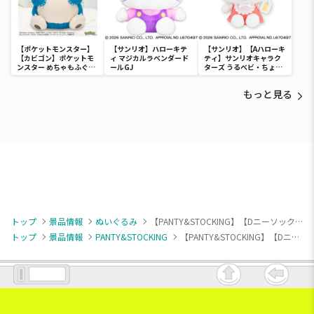
【ポケットモンスター】
【サンリオ】ハローキテ
【サンリオ】【Aハローキ
【カビゴン】ポケットモ
ィ マジカルラベンダード
ティ】サンリオキャラク
ンスター めちゃもふぐっ
ールGJ
ターズ うるベビ・ちょい
と ほっこりいやされぬい
デカドール
ぐるみ～カビゴン～
もっと見る
トップ
景品情報
ぬいぐるみ
【PANTY&STOCKING】【Dニーソックス】New PANTY ＆ STOCKING with GARTERBELT ちまっとさん ぬいぐるみ Part2
トップ
景品情報
PANTY&STOCKING
【PANTY&STOCKING】【Dニーソックス】New PANTY ＆ STOCKING with GARTERBELT ちまっとさん ぬいぐるみ Part2