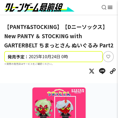
【PANTY&STOCKING】【Dニーソックス】
New PANTY ＆ STOCKING with
GARTERBELT ちまっとさん ぬいぐるみ Part2
2025年10月24日 0時
発売予定：
い
※実際の発売日はサービスをご確認ください。
い
X
Li
ね