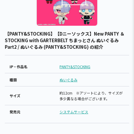
【PANTY&STOCKING】【Dニーソックス】New PANTY ＆
STOCKING with GARTERBELT ちまっとさん ぬいぐるみ
Part2 / ぬいぐるみ (PANTY&STOCKING) の紹介
IP・作品名
PANTY&STOCKING
種類
ぬいぐるみ
約12cm ※アソートにより、サイズが
サイズ
多少異なる場合がございます。
発売元
システムサービス