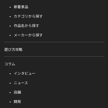
新着景品
カテゴリから探す
作品名から探す
メーカーから探す
遊び方攻略
コラム
インタビュー
ニュース
店舗
開発