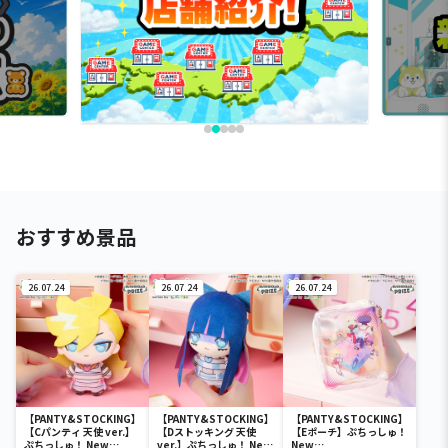
おすすめ景品
26.07.24
26.07.24
26.07.24
【PANTY&STOCKING】
【PANTY&STOCKING】
【PANTY&STOCKING】
【Cパンティ 天使 ver.】
【Dストッキング 天使
【Eポーチ】ぷちっしゅ！
ぷちっしゅ！ New
ver.】ぷちっしゅ！ New
New