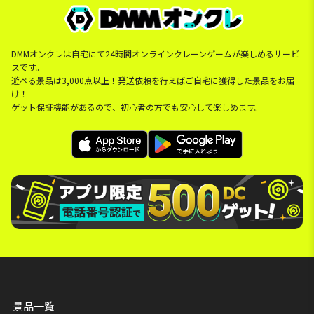
DMMオンクレは自宅にて24時間オンラインクレーンゲームが楽しめるサービ
スです。
遊べる景品は3,000点以上！発送依頼を行えばご自宅に獲得した景品をお届
け！
ゲット保証機能があるので、初心者の方でも安心して楽しめます。
景品一覧