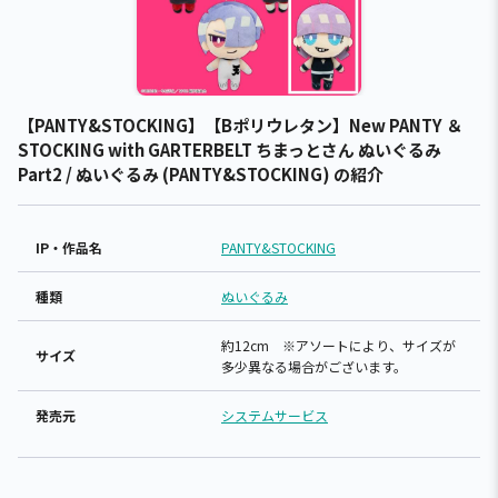
【PANTY&STOCKING】【Bポリウレタン】New PANTY ＆
STOCKING with GARTERBELT ちまっとさん ぬいぐるみ
Part2 / ぬいぐるみ (PANTY&STOCKING) の紹介
IP・作品名
PANTY&STOCKING
種類
ぬいぐるみ
約12cm ※アソートにより、サイズが
サイズ
多少異なる場合がございます。
発売元
システムサービス