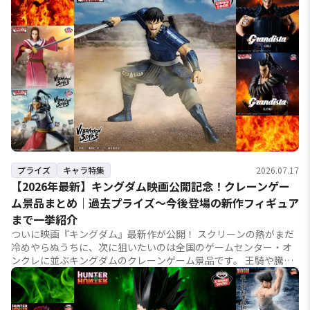
プライズ
キャラ特集
2026.07.17
【2026年最新】キングダム映画公開記念！クレーンゲー
ム景品まとめ｜過去プライズ〜今後登場の新作フィギュア
まで一挙紹介
ついに映画『キングダム』最新作が公開！ スクリーンの熱がまだ
冷めやらぬうちに、次に狙いたいのは全国のゲームセンター・オ
ンクレに並ぶキングダムのクレーンゲーム景品です。 王騎や騰、
桓騎といった大将軍たちのハイクオリテ...