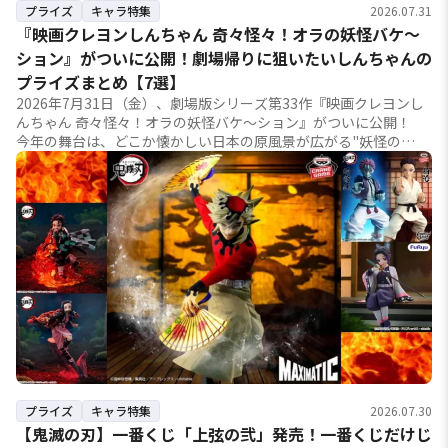
プライズ
キャラ特集
2026.07.31
『映画クレヨンしんちゃん 奇々怪々！オラの妖怪バケ～
ション』がついに公開！劇場帰りに狙いたいしんちゃんの
プライズまとめ【7選】
2026年7月31日（金）、劇場版シリーズ第33作『映画クレヨンし
んちゃん 奇々怪々！オラの妖怪バケ～ション』がついに公開！
今年の舞台は、どこか懐かしい日本の原風景が広がる"妖怪の
国"。野原一家が個性豊かな妖怪たちと繰...
プライズ
キャラ特集
2026.07.30
【鬼滅の刃】一番くじ「上弦の弐」発売！一番くじだけじ