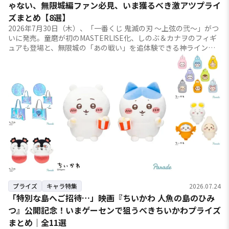
ゃない、無限城編ファン必見、いま獲るべき激アツプライ
ズまとめ【8選】
2026年7月30日（木）、「一番くじ 鬼滅の刃 ～上弦の弐～」がつ
いに発売。童磨が初のMASTERLISE化、しのぶ＆カナヲのフィギ
ュアも登場と、無限城の「あの戦い」を追体験できる神ラインナ
ップで、くじ売り場は間違いな...
プライズ
キャラ特集
2026.07.24
「特別な島へご招待…」映画『ちいかわ 人魚の島のひみ
つ』公開記念！いまゲーセンで狙うべきちいかわプライズ
まとめ｜全11選