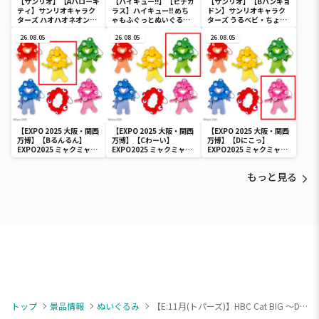
【サンリオ】【Aハローキ
【ハイキュー!!】【ヒナガ
【サンリオ】【Bハンギョ
ティ】サンリオキャラク
ラス】ハイキュー!! めち
ドン】サンリオキャラク
ターズ ハオハオネオンタ
ゃもふぐっとぬいぐるみ
ターズ うるベビ・ちょい
ウンドールBIGタイプ1
～ヒナガラス～
デカドール
26.08.05
26.08.05
26.08.05
【EXPO 2025 大阪・関西
【EXPO 2025 大阪・関西
【EXPO 2025 大阪・関西
万博】【Bるんるん】
万博】【Cわーい】
万博】【Dにこっ】
EXPO2025 ミャクミャク
EXPO2025 ミャクミャク
EXPO2025 ミャクミャク
カラフルゴム紐付きぬい
カラフルゴム紐付きぬい
カラフルゴム紐付きぬい
ぐるみ
ぐるみ
ぐるみ
もっと見る
トップ
景品情報
ぬいぐるみ
【E:11月(トパーズ)】HBC Cat BIG ～Double Ribbon～ vol.2