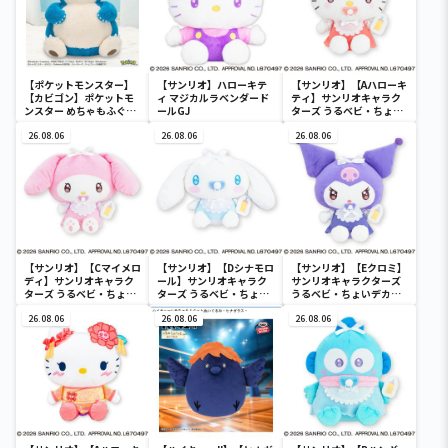
【ポケットモンスター】
【サンリオ】ハローキテ
【サンリオ】【Aハローキ
【カビゴン】ポケットモ
ィ マジカルラベンダード
ティ】サンリオキャラク
ンスター めちゃもふぐっ
ールGJ
ターズ うるベビ・ちょい
と ほっこりいやされぬい
デカドール
ぐるみ～カビゴン～
26.08.06
26.08.06
26.08.06
【サンリオ】【Cマイメロ
【サンリオ】【Dシナモロ
【サンリオ】【Eクロミ】
ディ】サンリオキャラク
ール】サンリオキャラク
サンリオキャラクターズ
ターズ うるベビ・ちょい
ターズ うるベビ・ちょい
うるベビ・ちょいデカド
デカドール
デカドール
ール
26.08.06
26.08.06
26.08.06