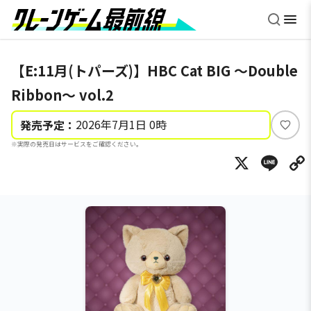
【E:11月(トパーズ)】HBC Cat BIG ～Double
Ribbon～ vol.2
2026年7月1日 0時
発売予定：
い
※実際の発売日はサービスをご確認ください。
い
X
Li
ね