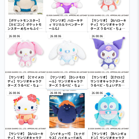
【ポケットモンスター】
【サンリオ】ハローキテ
【サンリオ】【Aハローキ
【カビゴン】ポケットモ
ィ マジカルラベンダード
ティ】サンリオキャラク
ンスター めちゃもふぐっ
ールGJ
ターズ うるベビ・ちょい
と ほっこりいやされぬい
デカドール
ぐるみ～カビゴン～
26.08.06
26.08.06
26.08.06
【サンリオ】【Cマイメロ
【サンリオ】【Dシナモロ
【サンリオ】【Eクロミ】
ディ】サンリオキャラク
ール】サンリオキャラク
サンリオキャラクターズ
ターズ うるベビ・ちょい
ターズ うるベビ・ちょい
うるベビ・ちょいデカド
デカドール
デカドール
ール
26.08.06
26.08.06
26.08.06
【サンリオ】【Aハローキ
【ハイキュー!!】【ヒナガ
【サンリオ】【Bハンギョ
ティ】サンリオキャラク
ラス】ハイキュー!! めち
ドン】サンリオキャラク