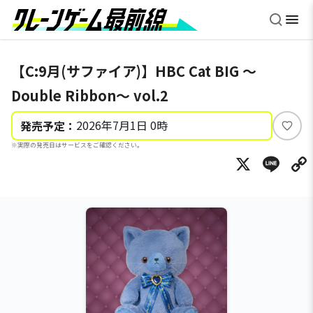
【C:9月(サファイア)】HBC Cat BIG ～
Double Ribbon～ vol.2
2026年7月1日 0時
発売予定：
い
※実際の発売日はサービスをご確認ください。
い
X
Li
ね