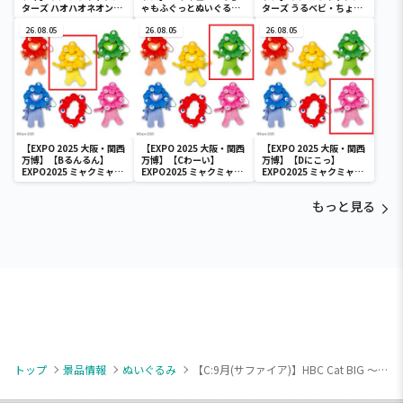
ターズ ハオハオネオンタ
ゃもふぐっとぬいぐるみ
ターズ うるベビ・ちょい
ウンドールBIGタイプ1
～ヒナガラス～
デカドール
26.08.05
26.08.05
26.08.05
【EXPO 2025 大阪・関西
【EXPO 2025 大阪・関西
【EXPO 2025 大阪・関西
万博】【Bるんるん】
万博】【Cわーい】
万博】【Dにこっ】
EXPO2025 ミャクミャク
EXPO2025 ミャクミャク
EXPO2025 ミャクミャク
カラフルゴム紐付きぬい
カラフルゴム紐付きぬい
カラフルゴム紐付きぬい
ぐるみ
ぐるみ
ぐるみ
もっと見る
トップ
景品情報
ぬいぐるみ
【C:9月(サファイア)】HBC Cat BIG ～Double Ribbon～ vol.2