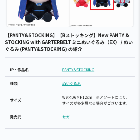
【PANTY&STOCKING】【Bストッキング】New PANTY &
STOCKING with GARTERBELT ミニぬいぐるみ（EX） / ぬい
ぐるみ (PANTY&STOCKING) の紹介
IP・作品名
PANTY&STOCKING
種類
ぬいぐるみ
W9×D6×H12cm ※アソートにより、
サイズ
サイズが多少異なる場合がございます。
発売元
セガ