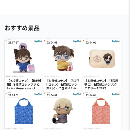
おすすめ景品
26.07.17
22.04.01
22.04.01
【名探偵コナン】【B毛利
【名探偵コナン】【A江戸
【名探偵コナン】【E萩原
蘭】名探偵コナン アクぬ
川コナン】名探偵コナン
研二】名探偵コナン スク
い For Amusement
[MP]くっつきぬいぐる
エアポーチ2022
Vol.1（EX）
み“コナン&降谷&高木&
22.04.01
佐藤”
22.04.01
22.04.01