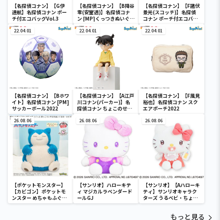
【名探偵コナン】【G伊
【名探偵コナン】【B降谷
【名探偵コナン】【F諸伏
達航】名探偵コナン ポー
零(安室透)】名探偵コナ
景光(スコッチ)】名探偵
チ付エコバッグVol.3
ン [MP]くっつきぬいぐる
コナン ポーチ付エコバッ
み“コナン&降谷&高木&
グVol.3
22.04.01
佐藤”
22.04.01
22.04.01
【名探偵コナン】【Bホワ
【名探偵コナン】【A江戸
【名探偵コナン】【F風見
イト】名探偵コナン [PM]
川コナン(パーカー)】名
裕也】名探偵コナン スク
サッカーボール2022
探偵コナン ちょこのせ
エアポーチ2022
[PM]フィギュア“江戸川
26.08.06
コナン”
26.08.06
26.08.06
【ポケットモンスター】
【サンリオ】ハローキテ
【サンリオ】【Aハローキ
【カビゴン】ポケットモ
ィ マジカルラベンダード
ティ】サンリオキャラク
ンスター めちゃもふぐっ
ールGJ
ターズ うるベビ・ちょい
と ほっこりいやされぬい
デカドール
ぐるみ～カビゴン～
もっと見る