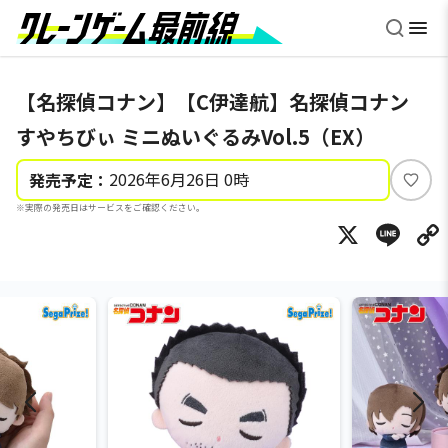
【名探偵コナン】【C伊達航】名探偵コナン
すやちびぃ ミニぬいぐるみVol.5（EX）
2026年6月26日 0時
発売予定：
い
※実際の発売日はサービスをご確認ください。
い
X
Li
ね