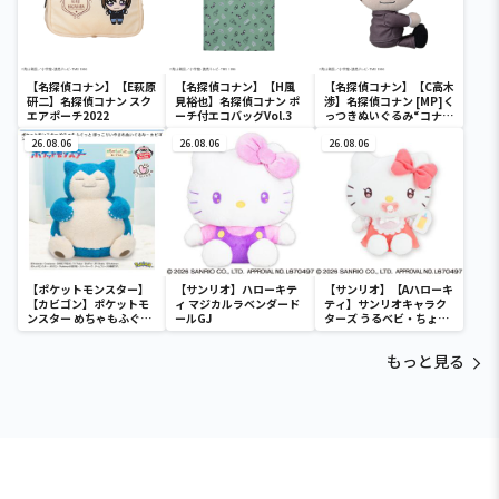
【名探偵コナン】【E萩原
【名探偵コナン】【H風
【名探偵コナン】【C高木
研二】名探偵コナン スク
見裕也】名探偵コナン ポ
渉】名探偵コナン [MP]く
エアポーチ2022
ーチ付エコバッグVol.3
っつきぬいぐるみ“コナン
&降谷&高木&佐藤”
26.08.06
26.08.06
26.08.06
【ポケットモンスター】
【サンリオ】ハローキテ
【サンリオ】【Aハローキ
【カビゴン】ポケットモ
ィ マジカルラベンダード
ティ】サンリオキャラク
ンスター めちゃもふぐっ
ールGJ
ターズ うるベビ・ちょい
と ほっこりいやされぬい
デカドール
ぐるみ～カビゴン～
もっと見る