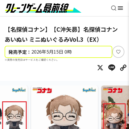
【名探偵コナン】【C沖矢昴】名探偵コナン
あいぬい ミニぬいぐるみVol.3（EX）
2026年5月15日 0時
発売予定：
い
※実際の発売日はサービスをご確認ください。
い
X
Li
ね