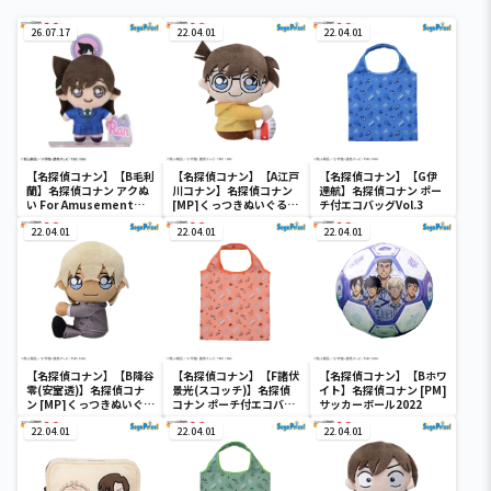
26.07.17
22.04.01
22.04.01
【名探偵コナン】【B毛利
【名探偵コナン】【A江戸
【名探偵コナン】【G伊
蘭】名探偵コナン アクぬ
川コナン】名探偵コナン
達航】名探偵コナン ポー
い For Amusement
[MP]くっつきぬいぐる
チ付エコバッグVol.3
Vol.1（EX）
み“コナン&降谷&高木&
22.04.01
佐藤”
22.04.01
22.04.01
【名探偵コナン】【B降谷
【名探偵コナン】【F諸伏
【名探偵コナン】【Bホワ
零(安室透)】名探偵コナ
景光(スコッチ)】名探偵
イト】名探偵コナン [PM]
ン [MP]くっつきぬいぐる
コナン ポーチ付エコバッ
サッカーボール2022
み“コナン&降谷&高木&
グVol.3
佐藤”
22.04.01
22.04.01
22.04.01