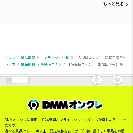
もっと見る
トップ
景品情報
キャラクター小物
【名探偵コナン】【D松田陣平】名探偵コナン きゃらまる マスコットバッジVol.3（EX）
トップ
景品情報
名探偵コナン
【名探偵コナン】【D松田陣平】名探偵コナン きゃらまる マスコットバッジVol.3（EX）
DMMオンクレは自宅にて24時間オンラインクレーンゲームが楽しめるサービ
スです。
遊べる景品は3,000点以上！発送依頼を行えばご自宅に獲得した景品をお届