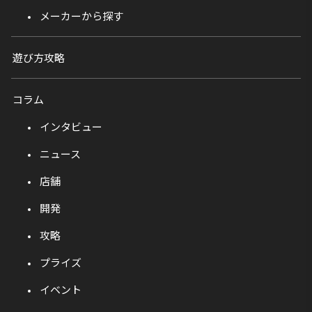
メーカーから探す
遊び方攻略
コラム
インタビュー
ニュース
店舗
開発
攻略
プライズ
イベント