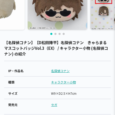
【名探偵コナン】【D松田陣平】名探偵コナン きゃらまる
マスコットバッジVol.3（EX） / キャラクター小物 (名探偵コ
ナン) の紹介
IP・作品名
名探偵コナン
種類
キャラクター小物
サイズ
W9×D2.5×H7cm
発売元
セガ