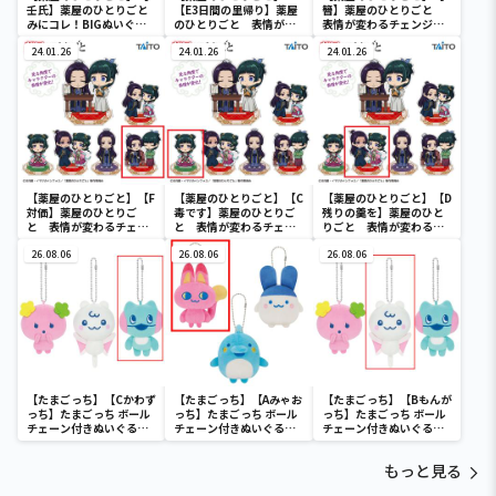
壬氏】薬屋のひとりごと
【E3日間の里帰り】薬屋
簪】薬屋のひとりごと
みにコレ！BIGぬいぐる
のひとりごと 表情が変
表情が変わるチェンジン
み
わるチェンジングアクリ
グアクリルスタンド
24.01.26
ルスタンド
24.01.26
24.01.26
【薬屋のひとりごと】【F
【薬屋のひとりごと】【C
【薬屋のひとりごと】【D
対価】薬屋のひとりご
毒です】薬屋のひとりご
残りの羹を】薬屋のひと
と 表情が変わるチェン
と 表情が変わるチェン
りごと 表情が変わるチ
ジングアクリルスタンド
ジングアクリルスタンド
ェンジングアクリルスタ
26.08.06
26.08.06
ンド
26.08.06
【たまごっち】【Cかわず
【たまごっち】【Aみゃお
【たまごっち】【Bもんが
っち】たまごっち ボール
っち】たまごっち ボール
っち】たまごっち ボール
チェーン付きぬいぐるみ
チェーン付きぬいぐるみ
チェーン付きぬいぐるみ
～Tamagotchi
～Tamagotchi
～Tamagotchi
Paradise～vol.3
Paradise～vol.2-R
Paradise～vol.3
もっと見る