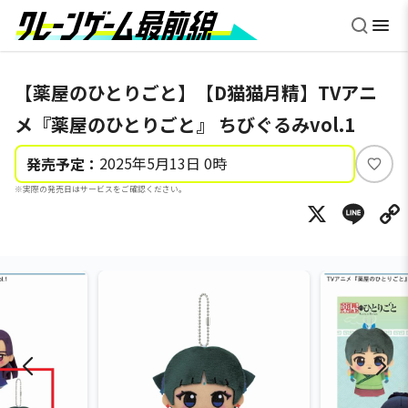
【薬屋のひとりごと】【D猫猫月精】TVアニ
メ『薬屋のひとりごと』 ちびぐるみvol.1
2025年5月13日 0時
発売予定：
い
※実際の発売日はサービスをご確認ください。
い
X
Li
ね