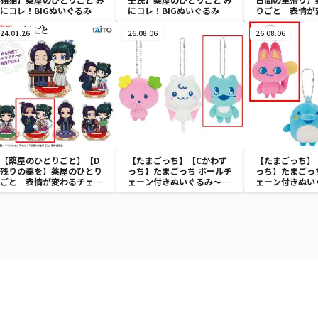
にコレ！BIGぬいぐるみ
にコレ！BIGぬいぐるみ
りごと 表情が
ンジングアクリ
24.01.26
26.08.06
26.08.06
【薬屋のひとりごと】【D
【たまごっち】【Cかわず
【たまごっち】
残りの羹を】薬屋のひとり
っち】たまごっち ボールチ
っち】たまごっ
ごと 表情が変わるチェン
ェーン付きぬいぐるみ～
ェーン付きぬい
ジングアクリルスタンド
Tamagotchi Paradise～
Tamagotchi P
vol.3
vol.2-R