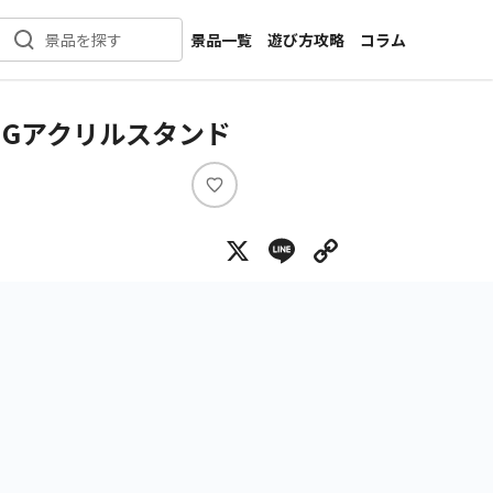
景品一覧
遊び方攻略
コラム
景品を探す
新着景品
インタビュー
カテゴリ一覧
ニュース
IGアクリルスタンド
作品名一覧
店舗
メーカー一覧
開発
い
い
攻略
X
Line
Copy Lin
ね
プライズ
イベント
キャラ特集