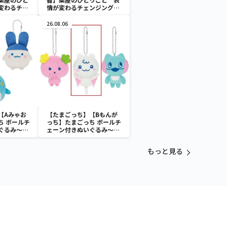
変わるチェ
情が変わるチェンジングア
ルスタンド
クリルスタンド
26.08.06
【Aみゃお
【たまごっち】【Bもんが
ち ボールチ
っち】たまごっち ボールチ
ぐるみ～
ェーン付きぬいぐるみ～
aradise～
Tamagotchi Paradise～
vol.3
もっと見る