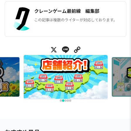
クレーンゲーム最前線 編集部
この記事は複数のライターが対応しております。
X
Line
Copy Link