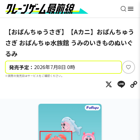
【おぱんちゅうさぎ】【Aカニ】おぱんちゅう
さぎ おぱんちゅ水族館 うみのいきものぬいぐ
るみ
2026年7月8日 0時
発売予定：
い
※実際の発売日はサービスをご確認ください。
い
X
Li
ね