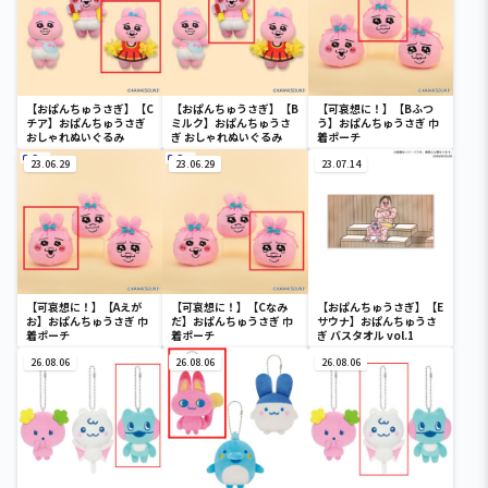
【おぱんちゅうさぎ】【C
【おぱんちゅうさぎ】【B
【可哀想に！】【Bふつ
チア】おぱんちゅうさぎ
ミルク】おぱんちゅうさ
う】おぱんちゅうさぎ 巾
おしゃれぬいぐるみ
ぎ おしゃれぬいぐるみ
着ポーチ
23.06.29
23.06.29
23.07.14
【可哀想に！】【Aえが
【可哀想に！】【Cなみ
【おぱんちゅうさぎ】【E
お】おぱんちゅうさぎ 巾
だ】おぱんちゅうさぎ 巾
サウナ】おぱんちゅうさ
着ポーチ
着ポーチ
ぎ バスタオル vol.1
26.08.06
26.08.06
26.08.06