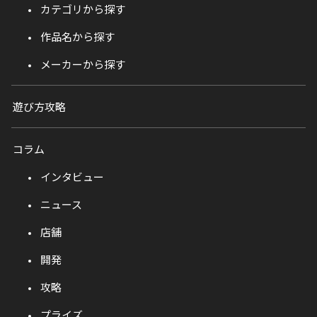
カテゴリから探す
作品名から探す
メーカーから探す
遊び方攻略
コラム
インタビュー
ニュース
店舗
開発
攻略
プライズ