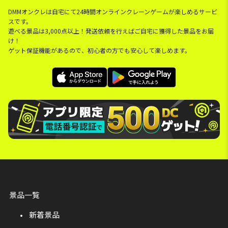
DMMオンクレは自宅にて24時間オンラインクレーンゲームが楽しめるサービ
スです。
遊べる景品は3,000点以上！発送依頼を行えばご自宅に獲得した景品をお届
け！
ゲット保証機能があるので、初心者の方でも安心して楽しめます。
景品一覧
新着景品