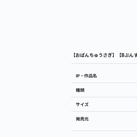
【おぱんちゅうさぎ】【Bぷんす
IP・作品名
種類
サイズ
発売元