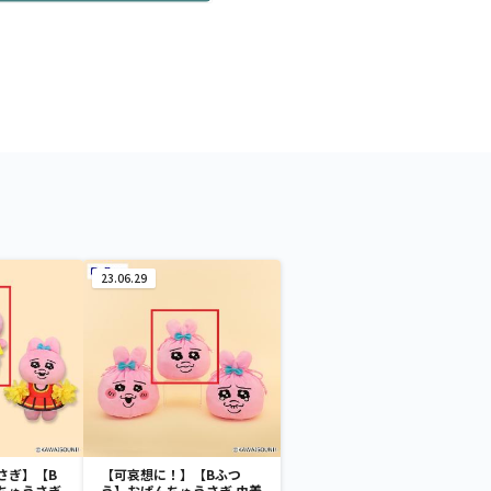
23.06.29
さぎ】【B
【可哀想に！】【Bふつ
ちゅうさぎ
う】おぱんちゅうさぎ 巾着