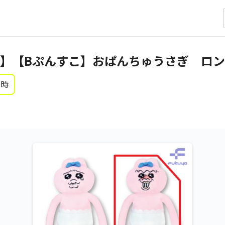
】【Bぷんすこ】おぱんちゅうさぎ ロ
0時