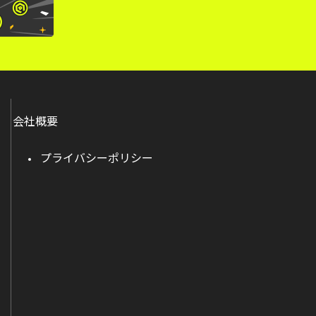
会社概要
プライバシーポリシー