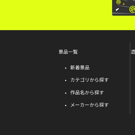
景品一覧
新着景品
カテゴリから探す
作品名から探す
メーカーから探す