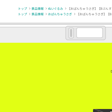
トップ
景品情報
ぬいぐるみ
【おぱんちゅうさぎ】【Bぷん
トップ
景品情報
おぱんちゅうさぎ
【おぱんちゅうさぎ】【