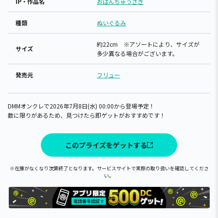
IP・作品名
おぱんちゅうさぎ
種類
ぬいぐるみ
約22cm ※アソートにより、サイズが
サイズ
多少異なる場合がございます。
発売元
フリュー
DMMオンクレで2026年7月8日(水) 00:00から登場予定！
数に限りがあるため、見つけたら即ゲットがおすすめです！
このプライズをゲットする
※在庫がなくなり次第終了となります。サービスサイトで実際の取り扱いを確認してくださ
い。