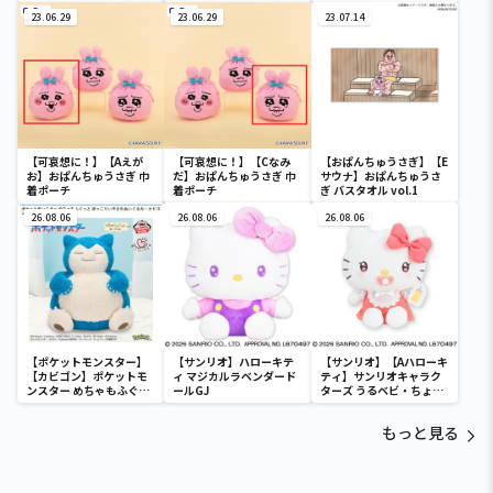
23.06.29
23.06.29
23.07.14
【可哀想に！】【Aえが
【可哀想に！】【Cなみ
【おぱんちゅうさぎ】【E
お】おぱんちゅうさぎ 巾
だ】おぱんちゅうさぎ 巾
サウナ】おぱんちゅうさ
着ポーチ
着ポーチ
ぎ バスタオル vol.1
26.08.06
26.08.06
26.08.06
【ポケットモンスター】
【サンリオ】ハローキテ
【サンリオ】【Aハローキ
【カビゴン】ポケットモ
ィ マジカルラベンダード
ティ】サンリオキャラク
ンスター めちゃもふぐっ
ールGJ
ターズ うるベビ・ちょい
と ほっこりいやされぬい
デカドール
ぐるみ～カビゴン～
もっと見る