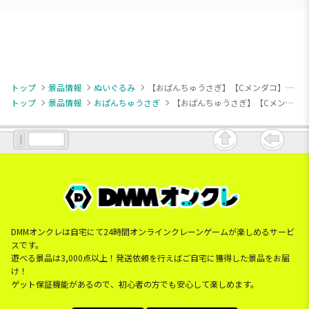
トップ
景品情報
ぬいぐるみ
【おぱんちゅうさぎ】【Cメンダコ】おぱんちゅうさぎ おぱんちゅ水族館 うみのいきものぬいぐるみ
トップ
景品情報
おぱんちゅうさぎ
【おぱんちゅうさぎ】【Cメンダコ】おぱんちゅうさぎ おぱんちゅ水族館 うみのいきものぬいぐるみ
DMMオンクレは自宅にて24時間オンラインクレーンゲームが楽しめるサービ
スです。
遊べる景品は3,000点以上！発送依頼を行えばご自宅に獲得した景品をお届
け！
ゲット保証機能があるので、初心者の方でも安心して楽しめます。