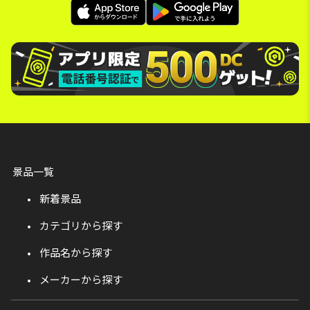
景品一覧
新着景品
カテゴリから探す
作品名から探す
メーカーから探す