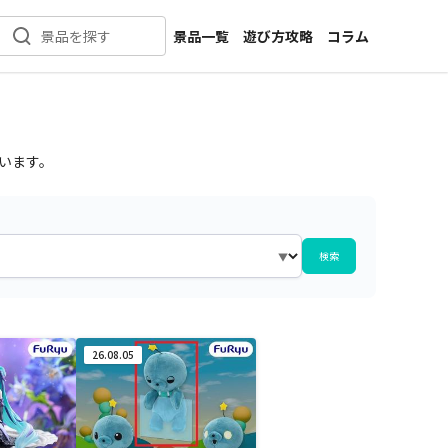
景品一覧
遊び方攻略
コラム
景品を探す
新着景品
インタビュー
カテゴリ一覧
ニュース
作品名一覧
店舗
います。
メーカー一覧
開発
攻略
プライズ
検索
イベント
キャラ特集
26.08.05