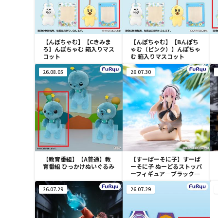
【んぽちゃむ】【Cきみま
【んぽちゃむ】【Bんぽち
ろ】んぽちゃむ 箱入りマス
ゃむ（ピンク）】んぽちゃ
コット
む 箱入りマスコット
26.08.05
26.07.30
【教育番組】【A普通】教
【すーぱーそに子】すーぱ
育番組 ひっかけぬいぐるみ
ーそに子 ぬーどるストッパ
ーフィギュア―ブラックビ
キニver.―
26.07.29
26.07.29