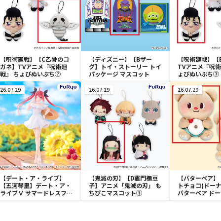
【呪術廻戦】【C乙骨のコ
【ディズニー】【Bザー
【呪術廻戦】【
ガネ】TVアニメ『呪術廻
グ】トイ・ストーリー トイ
TVアニメ『呪術
戦』 ちょぴぬいぷち⑦
パッケージ マスコット
ょぴぬいぷち⑦
26.07.29
26.07.29
26.07.29
【デート・ア・ライブ】
【鬼滅の刃】【D竈門禰󠄀豆
【バターベア】
【五河琴里】デート・ア・
子】アニメ「鬼滅の刃」 も
トチョコ(ドーナ
ライブⅤ サマードレスフィ
ちぴこマスコット①
バターベア ド
ギュアー五河琴里ー
ぐBIGぬいぐる