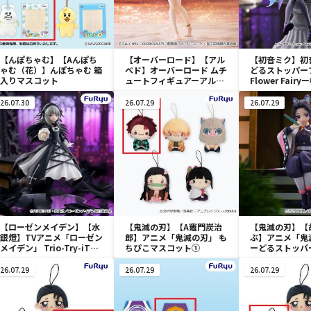
【んぽちゃむ】【Aんぽち
【オーバーロード】【アル
【初音ミク】初
ゃむ（花）】んぽちゃむ 箱
ベド】オーバーロード ムチ
どるストッパー
入りマスコット
ュートフィギュアーアルベ
Flower Fair
ド・aqua ver.ー
26.07.30
26.07.29
26.07.29
【ローゼンメイデン】【水
【鬼滅の刃】【A竈門炭治
【鬼滅の刃】【
銀燈】TVアニメ「ローゼン
郎】アニメ「鬼滅の刃」 も
ぶ】アニメ「鬼
メイデン」 Trio-Try-iT
ちぴこマスコット①
ーどるストッパ
Figureー水銀燈ー
アー胡蝶しのぶ
26.07.29
26.07.29
26.07.29