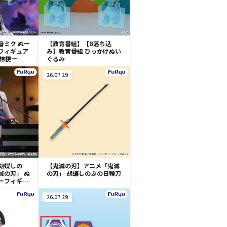
音ミク ぬー
【教育番組】【B落ち込
フィギュア
み】教育番組 ひっかけぬい
yー桔梗ー
ぐるみ
26.07.29
胡蝶しの
【鬼滅の刃】アニメ「鬼滅
滅の刃」 ぬ
の刃」 胡蝶しのぶの日輪刀
ーフィギュ
ー
26.07.29