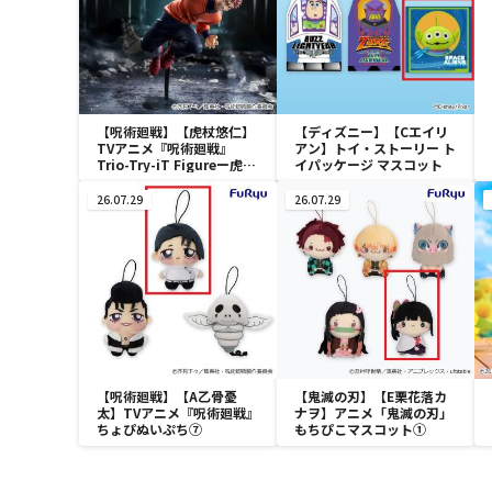
【呪術廻戦】【虎杖悠仁】
【ディズニー】【Cエイリ
TVアニメ『呪術廻戦』
アン】トイ・ストーリー ト
Trio-Try-iT Figureー虎杖
イパッケージ マスコット
悠仁ー
26.07.29
26.07.29
【呪術廻戦】【A乙骨憂
【鬼滅の刃】【E栗花落カ
太】TVアニメ『呪術廻戦』
ナヲ】アニメ「鬼滅の刃」
ちょぴぬいぷち⑦
もちぴこマスコット①