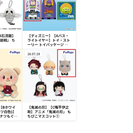
B石流龍】
【ディズニー】【Aバス・
廻戦』 ち
ライトイヤー】トイ・スト
ーリー トイパッケージ マ
スコット
26.07.29
【Bホワイ
【鬼滅の刃】【C嘴平伊之
ツ白色)】
助】アニメ「鬼滅の刃」 も
ーナツもぐも
ちぴこマスコット①
み