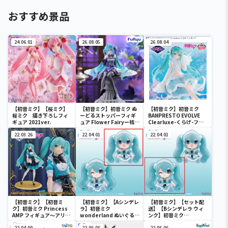
おすすめ景品
24.06.01
26.08.05
26.08.04
【初音ミク】【桜ミク】
【初音ミク】初音ミク ぬ
【初音ミク】初音ミク
桜ミク 描き下ろしフィ
ーどるストッパーフィギ
BANPRESTO EVOLVE
ギュア 2021ver.
ュア Flower Fairyー桔梗
Clearluxe-くらげ-フィ
ー
ギュア
22.03.26
22.04.01
22.04.01
【初音ミク】【初音ミ
【初音ミク】【Aシンデレ
【初音ミク】【セット配
ク】初音ミク Princess
ラ】初音ミク
送】【Bシンデレラ ウィ
AMP フィギュア～アリス
wonderland ぬいぐるみ
ンク】初音ミク
ver.～
vol.4
wonderland ぬいぐるみ
22.04.09
22.06.06
22.06.06