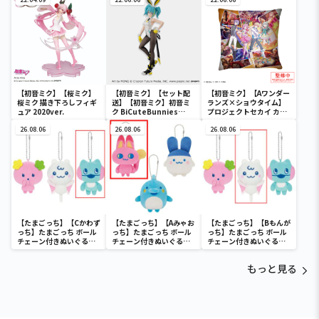
vol.4
【初音ミク】【桜ミク】
【初音ミク】【セット配
【初音ミク】【Aワンダー
桜ミク 描き下ろしフィギ
送】【初音ミク】初音ミ
ランズ×ショウタイム】
ュア 2020ver.
ク BiCuteBunnies
プロジェクトセカイ カラ
Figure－ストリートver.
フルステージ！ feat. 初
26.08.06
－
26.08.06
音ミク クッションVol.2
26.08.06
【たまごっち】【Cかわず
【たまごっち】【Aみゃお
【たまごっち】【Bもんが
っち】たまごっち ボール
っち】たまごっち ボール
っち】たまごっち ボール
チェーン付きぬいぐるみ
チェーン付きぬいぐるみ
チェーン付きぬいぐるみ
～Tamagotchi
～Tamagotchi
～Tamagotchi
Paradise～vol.3
Paradise～vol.2-R
Paradise～vol.3
もっと見る