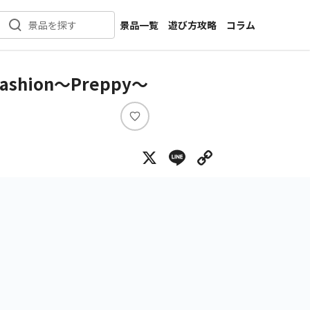
景品一覧
遊び方攻略
コラム
景品を探す
新着景品
インタビュー
カテゴリ一覧
ニュース
ion～Preppy～
作品名一覧
店舗
メーカー一覧
開発
い
い
攻略
X
Line
Copy Lin
ね
プライズ
イベント
キャラ特集