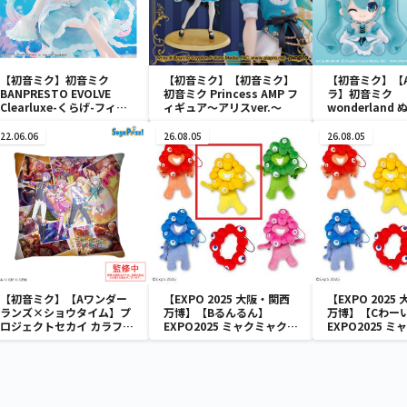
【初音ミク】初音ミク
【初音ミク】【初音ミク】
【初音ミク】【
BANPRESTO EVOLVE
初音ミク Princess AMP フ
ラ】初音ミク
Clearluxe-くらげ-フィギ
ィギュア～アリスver.～
wonderland
ュア
vol.4
22.06.06
26.08.05
26.08.05
【初音ミク】【Aワンダー
【EXPO 2025 大阪・関西
【EXPO 2025
ランズ×ショウタイム】プ
万博】【Bるんるん】
万博】【Cわー
ロジェクトセカイ カラフル
EXPO2025 ミャクミャク
EXPO2025 
ステージ！ feat. 初音ミク
カラフルゴム紐付きぬいぐ
カラフルゴム紐
クッションVol.2
るみ
るみ