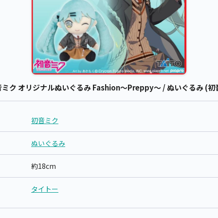
 オリジナルぬいぐるみ Fashion～Preppy～ / ぬいぐるみ (初
初音ミク
ぬいぐるみ
約18cm
タイトー