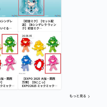
Aシンデレ
【初音ミク】【セット配
送】【Bシンデレラ ウィン
 ぬいぐるみ
ク】初音ミク
wonderland ぬいぐるみ
vol.4
26.08.05
 大阪・関西
【EXPO 2025 大阪・関西
い】
万博】【Dにこっ】
ミャクミャク
EXPO2025 ミャクミャク
付きぬいぐ
カラフルゴム紐付きぬいぐ
るみ
もっと見る