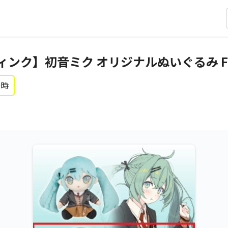
ンク】初音ミク オリジナルぬいぐるみ Fash
0時