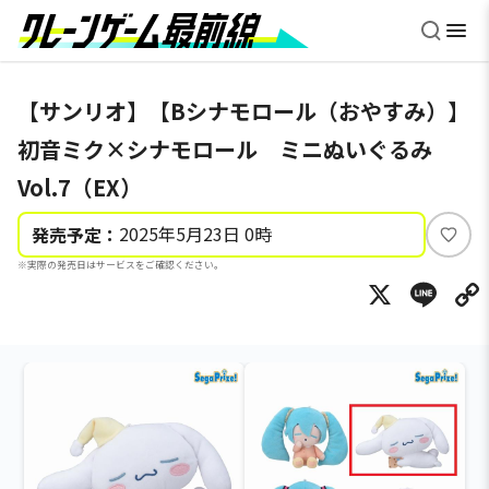
【サンリオ】【Bシナモロール（おやすみ）】
初音ミク×シナモロール ミニぬいぐるみ
Vol.7（EX）
2025年5月23日 0時
発売予定：
い
※実際の発売日はサービスをご確認ください。
い
X
Li
ね