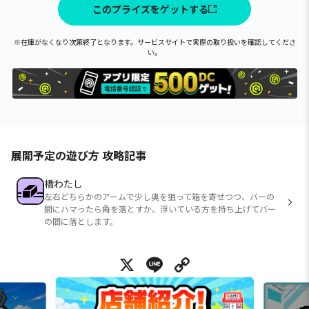
このプライズをゲットする
※在庫がなくなり次第終了となります。サービスサイトで実際の取り扱いを確認してくださ
い。
展開予定の遊び方 攻略記事
橋わたし
左右どちらかのアームで少し奥を狙って箱を寄せつつ、バーの
間にハマったら角を落とすか、浮いている方を持ち上げてバー
の間に落とします。
X
Line
Copy Link