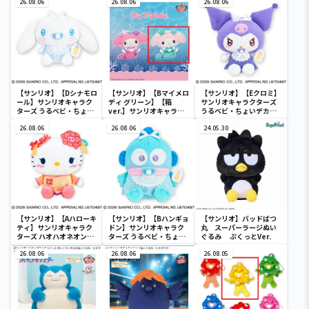
26.08.06
26.08.06
26.08.06
【サンリオ】【Dシナモロ
【サンリオ】【Bマイメロ
【サンリオ】【Eクロミ】
ール】サンリオキャラク
ディ グリーン】【箱
サンリオキャラクターズ
ターズ うるベビ・ちょい
ver.】サンリオキャラク
うるベビ・ちょいデカド
デカドール
ターズ おおきな
ール
26.08.06
SOFVIMATES～マイメロ
26.08.06
24.05.30
ディ マーメイドver. ～
【サンリオ】【Aハローキ
【サンリオ】【Bハンギョ
【サンリオ】バッドばつ
ティ】サンリオキャラク
ドン】サンリオキャラク
丸 スーパーラージぬい
ターズ ハオハオネオンタ
ターズ うるベビ・ちょい
ぐるみ ぷくっとVer.
ウンドールBIGタイプ1
デカドール
26.08.06
26.08.06
26.08.05