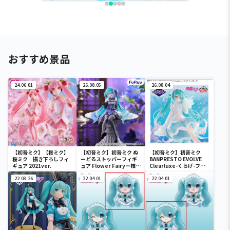
おすすめ景品
24.06.01
26.08.05
26.08.04
【初音ミク】【桜ミク】
【初音ミク】初音ミク ぬ
【初音ミク】初音ミク
桜ミク 描き下ろしフィ
ーどるストッパーフィギ
BANPRESTO EVOLVE
ギュア 2021ver.
ュア Flower Fairyー桔梗
Clearluxe-くらげ-フィ
ー
ギュア
22.03.26
22.04.01
22.04.01