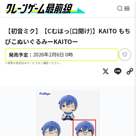
【初音ミク】【Cむはっ(口開け)】KAITO もち
ぴこぬいぐるみーKAITOー
2026年2月6日 0時
発売予定：
い
※実際の発売日はサービスをご確認ください。
い
X
Li
ね