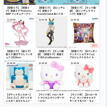
【初音ミク】【初音ミ
【初音ミク】【Aシンデレ
【初音ミク】【セット配
ク】初音ミク Princess
ラ】初音ミク
送】【Bシンデレラ ウィ
AMP フィギュア～アリス
wonderland ぬいぐるみ
ンク】初音ミク
ver.～
vol.4
wonderland ぬいぐるみ
22.04.09
22.06.06
vol.4
22.06.06
【初音ミク】【桜ミク】
【初音ミク】【セット配
【初音ミク】【Aワンダー
桜ミク 描き下ろしフィギ
送】【初音ミク】初音ミ
ランズ×ショウタイム】
ュア 2020ver.
ク BiCuteBunnies
プロジェクトセカイ カラ
Figure－ストリートver.
フルステージ！ feat. 初
26.08.06
－
26.08.06
音ミク クッションVol.2
26.08.06
【ポケットモンスター】
【サンリオ】ハローキテ
【サンリオ】【Aハローキ
【カビゴン】ポケットモ
ィ マジカルラベンダード
ティ】サンリオキャラク
ンスター めちゃもふぐっ
ールGJ
ターズ うるベビ・ちょい
と ほっこりいやされぬい
デカドール
ぐるみ～カビゴン～