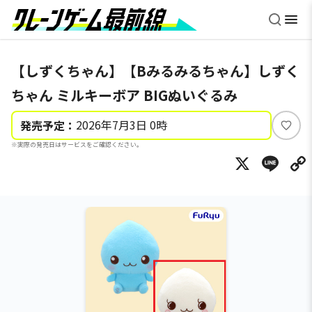
【しずくちゃん】【Bみるみるちゃん】しずく
ちゃん ミルキーボア BIGぬいぐるみ
2026年7月3日 0時
発売予定：
い
※実際の発売日はサービスをご確認ください。
い
X
Li
ね