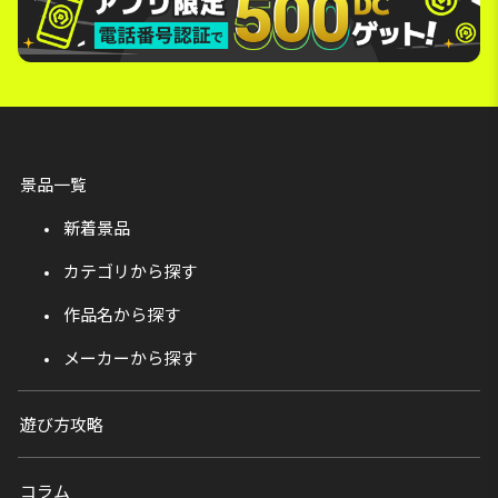
景品一覧
新着景品
カテゴリから探す
作品名から探す
メーカーから探す
遊び方攻略
コラム