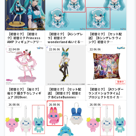
【初音ミク】【初音ミ
【初音ミク】【Aシンデレ
【初音ミク】【セット配
ク】初音ミク Princess
ラ】初音ミク
送】【Bシンデレラ ウィ
AMP フィギュア～アリス
wonderland ぬいぐるみ
ンク】初音ミク
ver.～
vol.4
wonderland ぬいぐるみ
22.04.09
22.06.06
vol.4
22.06.06
【初音ミク】【桜ミク】
【初音ミク】【セット配
【初音ミク】【Aワンダー
桜ミク 描き下ろしフィギ
送】【初音ミク】初音ミ
ランズ×ショウタイム】
ュア 2020ver.
ク BiCuteBunnies
プロジェクトセカイ カラ
Figure－ストリートver.
フルステージ！ feat. 初
26.08.06
－
26.08.06
音ミク クッションVol.2
26.08.06