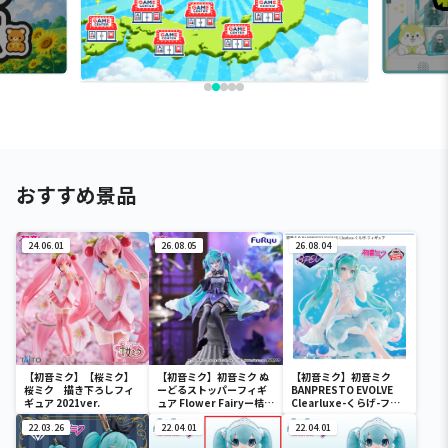
おすすめ景品
24.06.01
26.08.05
26.08.04
【初音ミク】【桜ミク】
【初音ミク】初音ミク ぬ
【初音ミク】初音ミク
桜ミク 描き下ろしフィ
ーどるストッパーフィギ
BANPRESTO EVOLVE
ギュア 2021ver.
ュア Flower Fairyー桔梗
Clearluxe-くらげ-フィ
ー
ギュア
22.03.26
22.04.01
22.04.01