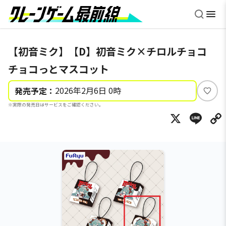
【初音ミク】【D】初音ミク×チロルチョコ
チョコっとマスコット
2026年2月6日 0時
発売予定：
い
※実際の発売日はサービスをご確認ください。
い
X
Li
ね