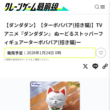
【ダンダダン】【ターボババア(招き猫)】TV
アニメ『ダンダダン』 ぬーどるストッパーフ
ィギュアーターボババア(招き猫)ー
2026年1月24日 0時
発売予定：
い
※実際の発売日はサービスをご確認ください。
い
X
Li
ね