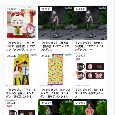
26.07.23
24.08.01
24.08.01
【ダンダダン】【ターボ
【ダンダダン】【オカル
【ダンダダン】【オカル
ババア（招き猫）】TVア
ン(変身)】TVアニメ『ダ
ン(変身)】TVアニメ『ダ
ニメ『ダンダダン』 フィ
ンダダン』
ンダダン』
グライフ! ターボババア
Luminasta “オカルン
Luminasta “オカルン
(招き猫)
24.10.11
（変身）”Vol.2 Ver.1.5
24.10.11
（変身）”Vol.2 Ver.1.5
24.10.17
【ダンダダン】【Aモモ&
【ダンダダン】【Bデフォ
【ダンダダン】【Aモモ】
オカルン(全身)】ダンダ
ルメフェイス柄】ダンダ
ダンダダン 温感マグカッ
ダン [PtZ]バスタオル
ダン [PtZ]バスタオル
プ
24.10.17
24.10.30
24.10.30