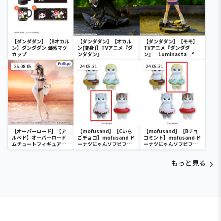
【ダンダダン】【Bオカル
【ダンダダン】【オカル
【ダンダダン】【モモ】
ン】ダンダダン 温感マグ
ン(変身)】TVアニメ『ダ
TVアニメ『ダンダダ
カップ
ンダダン』
ン』 Luminasta “モ
Luminasta “オカルン
モ”Vol.1
26.08.05
（変身）”Vol.1
24.05.31
24.05.31
【オーバーロード】【ア
【mofusand】【Cいち
【mofusand】【Bチョ
ルベド】オーバーロード
ごチョコ】mofusand ド
コミント】mofusand ド
ムチュートフィギュアー
ーナツにゃんソフビフィ
ーナツにゃんソフビフィ
アルベド・aqua ver.ー
ギュア
ギュア
もっと見る