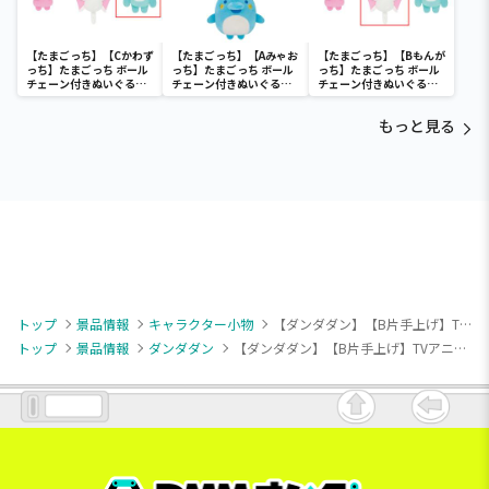
【たまごっち】【Cかわず
【たまごっち】【Aみゃお
【たまごっち】【Bもんが
っち】たまごっち ボール
っち】たまごっち ボール
っち】たまごっち ボール
チェーン付きぬいぐるみ
チェーン付きぬいぐるみ
チェーン付きぬいぐるみ
～Tamagotchi
～Tamagotchi
～Tamagotchi
Paradise～vol.3
Paradise～vol.2-R
Paradise～vol.3
もっと見る
トップ
景品情報
キャラクター小物
【ダンダダン】【B片手上げ】TVアニメ『ダンダダン』 ターボババア(招き猫)がいっぱいマスコット
トップ
景品情報
ダンダダン
【ダンダダン】【B片手上げ】TVアニメ『ダンダダン』 ターボババア(招き猫)がいっぱいマスコット