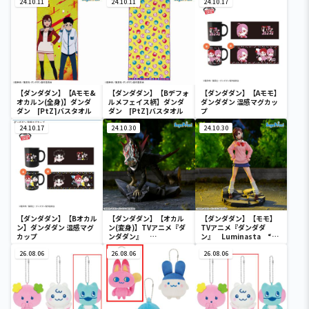
(招き猫)
24.10.11
（変身）”Vol.2 Ver.1.5
24.10.11
（変身）”Vol.2 Ver.1.5
24.10.17
【ダンダダン】【Aモモ&
【ダンダダン】【Bデフォ
【ダンダダン】【Aモモ】
オカルン(全身)】ダンダ
ルメフェイス柄】ダンダ
ダンダダン 温感マグカッ
ダン [PtZ]バスタオル
ダン [PtZ]バスタオル
プ
24.10.17
24.10.30
24.10.30
【ダンダダン】【Bオカル
【ダンダダン】【オカル
【ダンダダン】【モモ】
ン】ダンダダン 温感マグ
ン(変身)】TVアニメ『ダ
TVアニメ『ダンダダ
カップ
ンダダン』
ン』 Luminasta “モ
Luminasta “オカルン
モ”Vol.1
26.08.06
（変身）”Vol.1
26.08.06
26.08.06