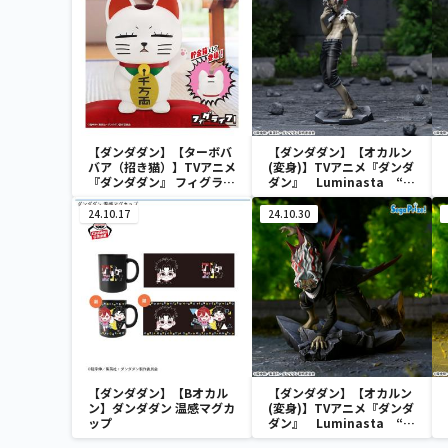
【ダンダダン】【ターボバ
【ダンダダン】【オカルン
バア（招き猫）】TVアニメ
(変身)】TVアニメ『ダンダ
『ダンダダン』 フィグライ
ダン』 Luminasta “オ
フ! ターボババア(招き猫)
カルン（変身）”Vol.2
Ver.1.5
24.10.17
24.10.30
【ダンダダン】【Bオカル
【ダンダダン】【オカルン
ン】ダンダダン 温感マグカ
(変身)】TVアニメ『ダンダ
ップ
ダン』 Luminasta “オ
カルン（変身）”Vol.1