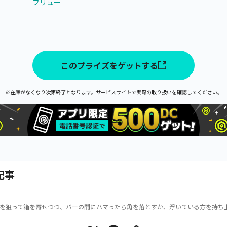
フリュー
このプライズをゲットする
※在庫がなくなり次第終了となります。サービスサイトで実際の取り扱いを確認してください。
記事
を狙って箱を寄せつつ、バーの間にハマったら角を落とすか、浮いている方を持ち