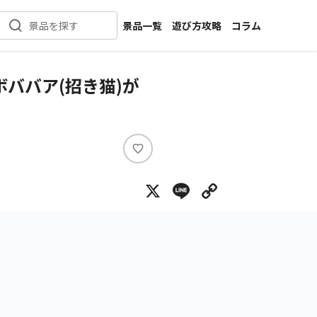
景品一覧
遊び方攻略
コラム
景品を探す
新着景品
インタビュー
カテゴリ一覧
ニュース
ババア(招き猫)が
作品名一覧
店舗
メーカー一覧
開発
攻略
い
プライズ
い
X
Line
Copy Lin
ね
イベント
キャラ特集