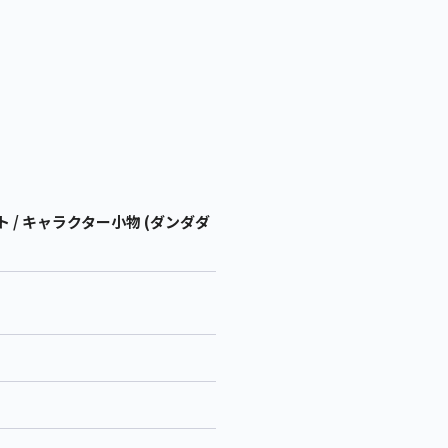
/ キャラクター小物 (ダンダダ