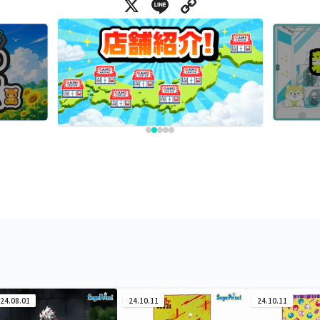
X
Line
Copy Link
24.08.01
24.10.11
24.10.11