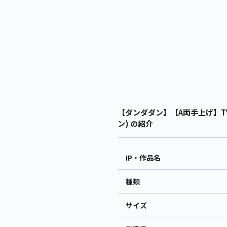
【ダンダダン】【A両手上げ】TV
ン) の紹介
IP・作品名
種類
サイズ