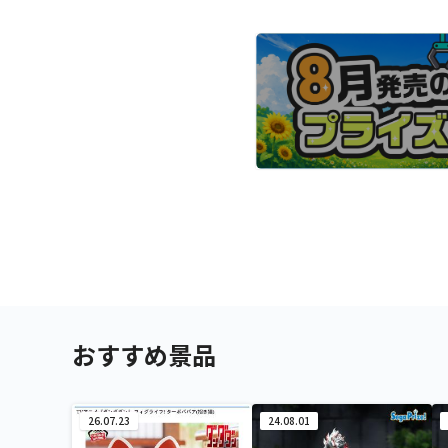
おすすめ景品
26.07.23
24.08.01