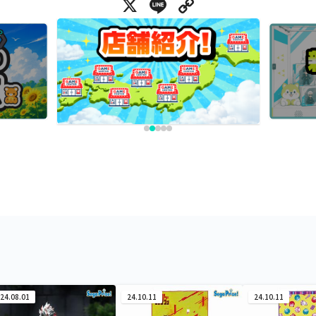
X
Line
Copy Link
24.08.01
24.10.11
24.10.11