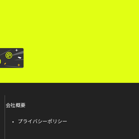
。
会社概要
プライバシーポリシー