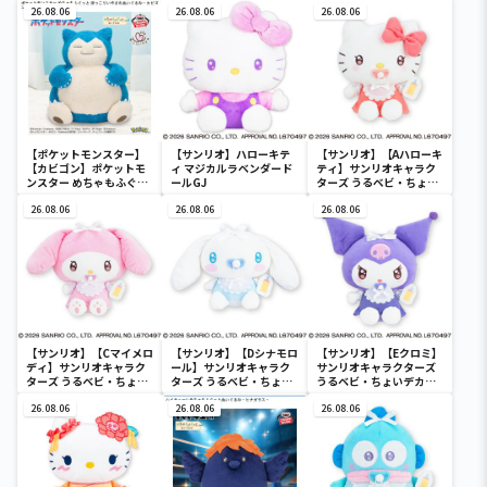
26.08.06
26.08.06
26.08.06
【ポケットモンスター】
【サンリオ】ハローキテ
【サンリオ】【Aハローキ
【カビゴン】ポケットモ
ィ マジカルラベンダード
ティ】サンリオキャラク
ンスター めちゃもふぐっ
ールGJ
ターズ うるベビ・ちょい
と ほっこりいやされぬい
デカドール
ぐるみ～カビゴン～
26.08.06
26.08.06
26.08.06
【サンリオ】【Cマイメロ
【サンリオ】【Dシナモロ
【サンリオ】【Eクロミ】
ディ】サンリオキャラク
ール】サンリオキャラク
サンリオキャラクターズ
ターズ うるベビ・ちょい
ターズ うるベビ・ちょい
うるベビ・ちょいデカド
デカドール
デカドール
ール
26.08.06
26.08.06
26.08.06