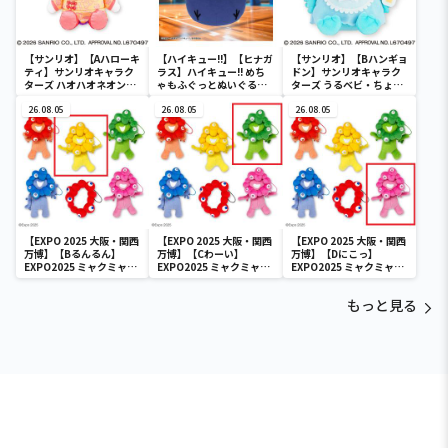
【サンリオ】【Aハローキ
【ハイキュー!!】【ヒナガ
【サンリオ】【Bハンギョ
ティ】サンリオキャラク
ラス】ハイキュー!! めち
ドン】サンリオキャラク
ターズ ハオハオネオンタ
ゃもふぐっとぬいぐるみ
ターズ うるベビ・ちょい
ウンドールBIGタイプ1
～ヒナガラス～
デカドール
26.08.05
26.08.05
26.08.05
【EXPO 2025 大阪・関西
【EXPO 2025 大阪・関西
【EXPO 2025 大阪・関西
万博】【Bるんるん】
万博】【Cわーい】
万博】【Dにこっ】
EXPO2025 ミャクミャク
EXPO2025 ミャクミャク
EXPO2025 ミャクミャク
カラフルゴム紐付きぬい
カラフルゴム紐付きぬい
カラフルゴム紐付きぬい
ぐるみ
ぐるみ
ぐるみ
もっと見る