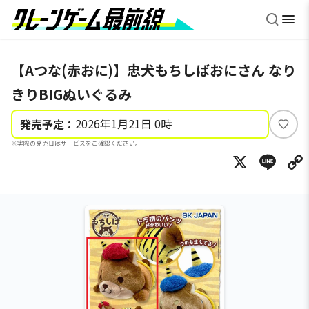
【Aつな(赤おに)】忠犬もちしばおにさん なり
きりBIGぬいぐるみ
2026年1月21日 0時
発売予定：
い
※実際の発売日はサービスをご確認ください。
い
X
Li
ね