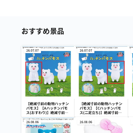
おすすめ景品
26.07.07
26.07.07
【絶滅寸前の動物ハッチン
【絶滅寸前の動物ハッチン
パモス】【Aハッチンパモ
パモス】【Cハッチンパモ
ス(おすわり)】絶滅寸前の
ス(二足立ち)】絶滅寸前の
動物ハッチンパモス カバン
動物ハッチンパモス カバン
に付けられるぬいぐるみ
に付けられるぬいぐるみ
26.08.06
26.08.06