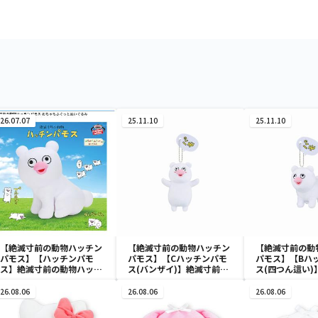
26.07.07
25.11.10
25.11.10
【絶滅寸前の動物ハッチン
【絶滅寸前の動物ハッチン
【絶滅寸前の動
パモス】【ハッチンパモ
パモス】【Cハッチンパモ
パモス】【Bハ
ス】絶滅寸前の動物ハッチ
ス(バンザイ)】絶滅寸前の
ス(四つん這い)
ンパモス めちゃもふぐっと
動物ハッチンパモス カバン
の動物ハッチン
ぬいぐるみ
に付けられるぬいぐるみ
ンに付けられる
26.08.06
26.08.06
26.08.06