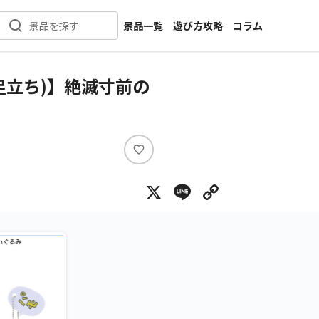
景品一覧
遊び方攻略
コラム
景品を探す
新着景品
インタビュー
カテゴリ一覧
ニュース
足立ち)】絶滅寸前の
作品名一覧
店舗
メーカー一覧
開発
攻略
い
プライズ
い
X
Line
Copy Lin
ね
イベント
キャラ特集