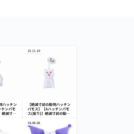
25.11.10
物ハッチン
【絶滅寸前の動物ハッチン
ッチンパモ
パモス】【Aハッチンパモ
】絶滅寸前
ス(座り)】絶滅寸前の動物
パモス カバ
ハッチンパモス カバンに付
ぬいぐるみ
けられるぬいぐるみ
26.08.06