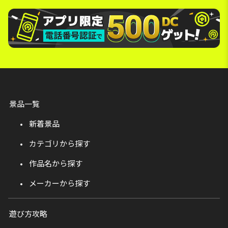
景品一覧
新着景品
カテゴリから探す
作品名から探す
メーカーから探す
遊び方攻略