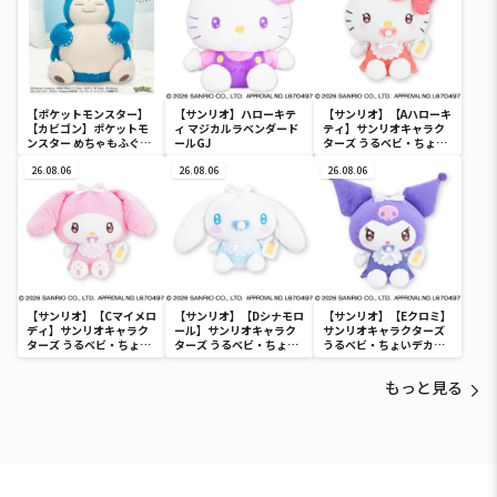
【ポケットモンスター】
【サンリオ】ハローキテ
【サンリオ】【Aハローキ
【カビゴン】ポケットモ
ィ マジカルラベンダード
ティ】サンリオキャラク
ンスター めちゃもふぐっ
ールGJ
ターズ うるベビ・ちょい
と ほっこりいやされぬい
デカドール
ぐるみ～カビゴン～
26.08.06
26.08.06
26.08.06
【サンリオ】【Cマイメロ
【サンリオ】【Dシナモロ
【サンリオ】【Eクロミ】
ディ】サンリオキャラク
ール】サンリオキャラク
サンリオキャラクターズ
ターズ うるベビ・ちょい
ターズ うるベビ・ちょい
うるベビ・ちょいデカド
デカドール
デカドール
ール
もっと見る