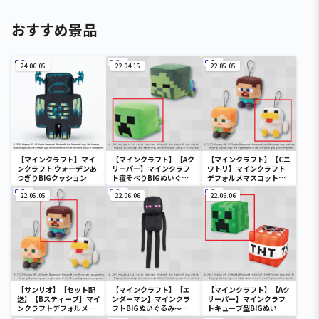
おすすめ景品
24.06.05
22.04.15
22.05.05
【マインクラフト】マイ
【マインクラフト】【Aク
【マインクラフト】【Cニ
ンクラフト ウォーデンあ
リーパー】マインクラフ
ワトリ】マインクラフト
つぎりBIGクッション
ト寝そべりBIGぬいぐる
デフォルメマスコット～
み～クリーパー・ゾンビ
アレックス・スティー
22.05.05
～
22.06.06
ブ・ニワトリ～
22.06.06
【サンリオ】【セット配
【マインクラフト】【エ
【マインクラフト】【Aク
送】【Bスティーブ】マイ
ンダーマン】マインクラ
リーパー】マインクラフ
ンクラフトデフォルメマ
フトBIGぬいぐるみ～エ
トキューブ型BIGぬいぐ
スコット～アレックス・
ンダーマン～
るみ～クリーパー・TNT