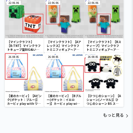
スティーブ・ニワトリ～
22.06.06
22.06.06
～
22.06.06
【マインクラフト】
【マインクラフト】【Aア
【マインクラフト】【Bス
【B:TNT】マインクラフ
レックス】マインクラフ
ティーブ】マインクラフ
トキューブ型BIGぬいぐ
トミニフィギュア～アレ
トミニフィギュア～アレ
るみ～クリーパー・TNT
ックス・スティーブ・ク
ックス・スティーブ・ク
～
26.08.05
リーパー～
26.08.05
リーパー～
26.08.05
【星のカービィ】【Aピン
【星のカービィ】【Bブル
【ひつじのショーン】【A
ク(ポケット：ブルー)】
ー(ポケット：イエロ
ショーン(ノーマル)】ひ
カービィ play with ワド
ー)】カービィ play with
つじのショーン BS スマ
ルディ ボストンバッグ
ワドルディ ボストンバッ
ホショーンルダー
グ
もっと見る