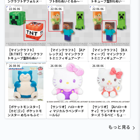
ンクラフトデフォルメマ
フトBIGぬいぐるみ～エ
トキューブ型BIGぬいぐ
スコット～アレックス・
ンダーマン～
るみ～クリーパー・TNT
スティーブ・ニワトリ～
22.06.06
22.06.06
～
22.06.06
【マインクラフト】
【マインクラフト】【Aア
【マインクラフト】【Bス
【B:TNT】マインクラフ
レックス】マインクラフ
ティーブ】マインクラフ
トキューブ型BIGぬいぐ
トミニフィギュア～アレ
トミニフィギュア～アレ
るみ～クリーパー・TNT
ックス・スティーブ・ク
ックス・スティーブ・ク
～
26.08.06
リーパー～
26.08.06
リーパー～
26.08.06
【ポケットモンスター】
【サンリオ】ハローキテ
【サンリオ】【Aハローキ
【カビゴン】ポケットモ
ィ マジカルラベンダード
ティ】サンリオキャラク
ンスター めちゃもふぐっ
ールGJ
ターズ うるベビ・ちょい
と ほっこりいやされぬい
デカドール
ぐるみ～カビゴン～
もっと見る