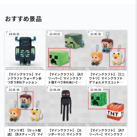
おすすめ景品
24.06.05
22.04.15
22.05.05
【マインクラフト】マイ
【マインクラフト】【Aク
【マインクラフト】【Cニ
ンクラフト ウォーデンあ
リーパー】マインクラフ
ワトリ】マインクラフト
つぎりBIGクッション
ト寝そべりBIGぬいぐる
デフォルメマスコット～
み～クリーパー・ゾンビ
アレックス・スティー
22.05.05
～
22.06.06
ブ・ニワトリ～
22.06.06
【サンリオ】【セット配
【マインクラフト】【エ
【マインクラフト】【Aク
送】【Bスティーブ】マイ
ンダーマン】マインクラ
リーパー】マインクラフ