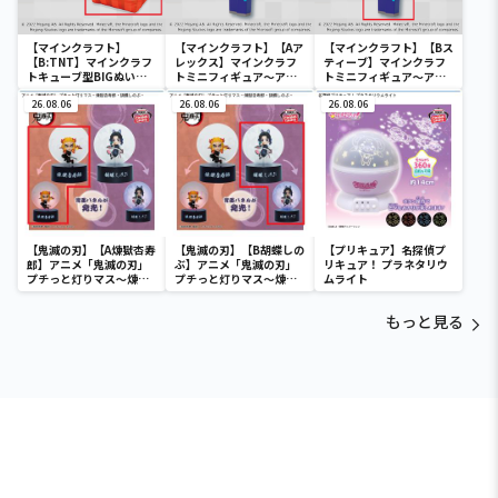
【マインクラフト】
【マインクラフト】【Aア
【マインクラフト】【Bス
【B:TNT】マインクラフ
レックス】マインクラフ
ティーブ】マインクラフ
トキューブ型BIGぬいぐ
トミニフィギュア～アレ
トミニフィギュア～アレ
るみ～クリーパー・TNT
ックス・スティーブ・ク
ックス・スティーブ・ク
～
26.08.06
リーパー～
26.08.06
リーパー～
26.08.06
【鬼滅の刃】【A煉獄杏寿
【鬼滅の刃】【B胡蝶しの
【プリキュア】名探偵プ
郎】アニメ「鬼滅の刃」
ぶ】アニメ「鬼滅の刃」
リキュア！ プラネタリウ
プチっと灯りマス～煉獄
プチっと灯りマス～煉獄
ムライト
杏寿郎・胡蝶しのぶ～
杏寿郎・胡蝶しのぶ～
もっと見る