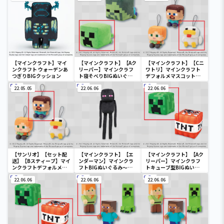
【マインクラフト】マイ
【マインクラフト】【Aク
【マインクラフト】【Cニ
ンクラフト ウォーデンあ
リーパー】マインクラフ
ワトリ】マインクラフト
つぎりBIGクッション
ト寝そべりBIGぬいぐる
デフォルメマスコット～
み～クリーパー・ゾンビ
アレックス・スティー
22.05.05
～
22.06.06
ブ・ニワトリ～
22.06.06
【サンリオ】【セット配
【マインクラフト】【エ
【マインクラフト】【Aク
送】【Bスティーブ】マイ
ンダーマン】マインクラ
リーパー】マインクラフ
ンクラフトデフォルメマ
フトBIGぬいぐるみ～エ
トキューブ型BIGぬいぐ
スコット～アレックス・
ンダーマン～
るみ～クリーパー・TNT
スティーブ・ニワトリ～
22.06.06
22.06.06
～
22.06.06