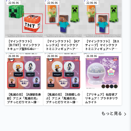
スティーブ・ニワトリ～
22.06.06
22.06.06
～
22.06.06
【マインクラフト】
【マインクラフト】【Aア
【マインクラフト】【Bス
【B:TNT】マインクラフ
レックス】マインクラフ
ティーブ】マインクラフ
トキューブ型BIGぬいぐ
トミニフィギュア～アレ
トミニフィギュア～アレ
るみ～クリーパー・TNT
ックス・スティーブ・ク
ックス・スティーブ・ク
～
26.08.06
リーパー～
26.08.06
リーパー～
26.08.06
【鬼滅の刃】【A煉獄杏寿
【鬼滅の刃】【B胡蝶しの
【プリキュア】名探偵プ
郎】アニメ「鬼滅の刃」
ぶ】アニメ「鬼滅の刃」
リキュア！ プラネタリウ
プチっと灯りマス～煉獄
プチっと灯りマス～煉獄
ムライト
杏寿郎・胡蝶しのぶ～
杏寿郎・胡蝶しのぶ～
もっと見る