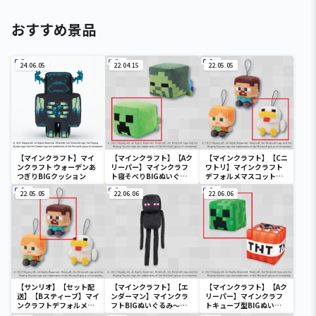
おすすめ景品
24.06.05
22.04.15
22.05.05
【マインクラフト】マイ
【マインクラフト】【Aク
【マインクラフト】【Cニ
ンクラフト ウォーデンあ
リーパー】マインクラフ
ワトリ】マインクラフト
つぎりBIGクッション
ト寝そべりBIGぬいぐる
デフォルメマスコット～
み～クリーパー・ゾンビ
アレックス・スティー
22.05.05
～
22.06.06
ブ・ニワトリ～
22.06.06
【サンリオ】【セット配
【マインクラフト】【エ
【マインクラフト】【Aク
送】【Bスティーブ】マイ
ンダーマン】マインクラ
リーパー】マインクラフ
ンクラフトデフォルメマ
フトBIGぬいぐるみ～エ
トキューブ型BIGぬいぐ
スコット～アレックス・
ンダーマン～
るみ～クリーパー・TNT