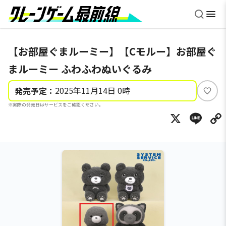
【お部屋ぐまルーミー】【Cモルー】お部屋ぐ
まルーミー ふわふわぬいぐるみ
2025年11月14日 0時
発売予定：
い
※実際の発売日はサービスをご確認ください。
い
X
Li
ね