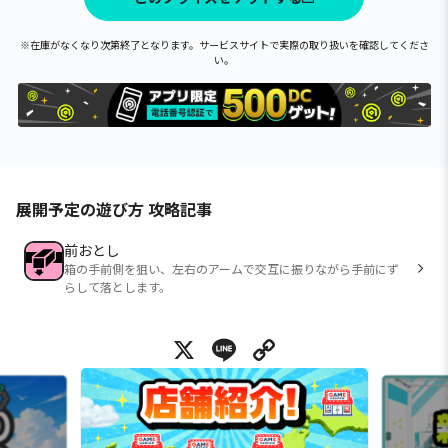
※在庫がなくなり次第終了となります。サービスサイトで実際の取り扱いを確認してくださ
い。
展開予定の遊び方 攻略記事
前おとし
箱の手前側を狙い、左右のアームで交互に振りながら手前にず
らして落とします。
X
Line
Copy Link