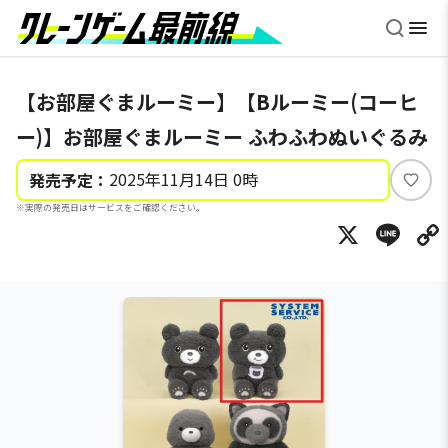
【お部屋ぐまルーミー】【Bルーミー(コーヒ
ー)】お部屋ぐまルーミー ふわふわぬいぐるみ
2025年11月14日 0時
発売予定：
い
※実際の発売日はサービスをご確認ください。
い
X
Li
ね