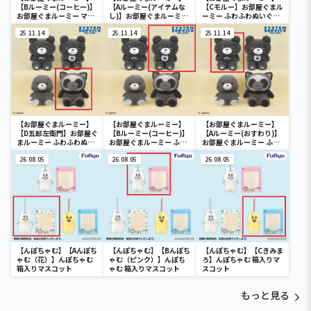
【Bルーミー(コーヒー)】
【Aルーミー(アイテムな
【Cモルー】お部屋ぐまル
お部屋ぐまルーミー マス
し)】お部屋ぐまルーミー
ーミー ふわふわぬいぐる
コットキーチェーン
マスコットキーチェーン
み
25.11.14
25.11.14
25.11.14
【お部屋ぐまルーミー】
【お部屋ぐまルーミー】
【お部屋ぐまルーミー】
【D五郎左衛門】お部屋ぐ
【Bルーミー(コーヒー)】
【Aルーミー(おすわり)】
まルーミー ふわふわぬい
お部屋ぐまルーミー ふわ
お部屋ぐまルーミー ふわ
ぐるみ
ふわぬいぐるみ
ふわぬいぐるみ
26.08.05
26.08.05
26.08.05
【んぽちゃむ】【Aんぽち
【んぽちゃむ】【Bんぽち
【んぽちゃむ】【Cきみま
ゃむ（花）】んぽちゃむ
ゃむ（ピンク）】んぽち
ろ】んぽちゃむ 箱入りマ
箱入りマスコット
ゃむ 箱入りマスコット
スコット
もっと見る