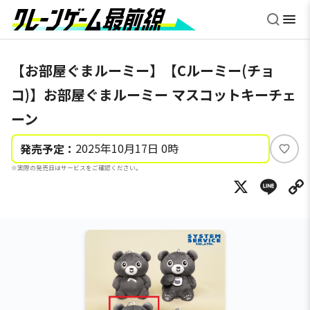
【お部屋ぐまルーミー】【Cルーミー(チョ
コ)】お部屋ぐまルーミー マスコットキーチェ
ーン
2025年10月17日 0時
発売予定：
い
※実際の発売日はサービスをご確認ください。
い
X
Li
ね