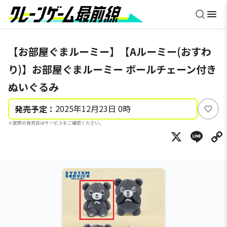
【お部屋ぐまルーミー】【Aルーミー(おすわ
り)】お部屋ぐまルーミー ボールチェーン付き
ぬいぐるみ
2025年12月23日 0時
発売予定：
い
※実際の発売日はサービスをご確認ください。
い
X
Li
ね