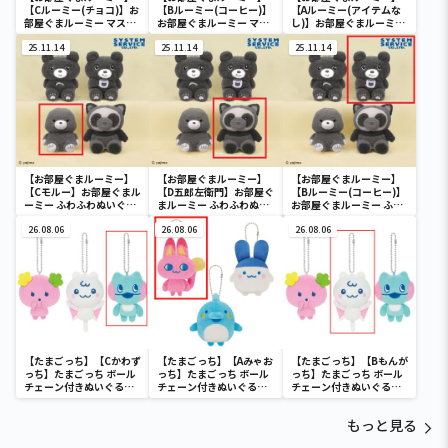
【Cルーミー(チョコ)】お
【Bルーミー(コーヒー)】
【Aルーミー(アイテムな
部屋ぐまルーミー マスコ
お部屋ぐまルーミー マス
し)】お部屋ぐまルーミー
ットキーチェーン
コットキーチェーン
マスコットキーチェーン
25.11.14
25.11.14
25.11.14
【お部屋ぐまルーミー】
【お部屋ぐまルーミー】
【お部屋ぐまルーミー】
【Cモルー】お部屋ぐまル
【D五郎左衛門】お部屋ぐ
【Bルーミー(コーヒー)】
ーミー ふわふわぬいぐる
まルーミー ふわふわぬい
お部屋ぐまルーミー ふわ
み
ぐるみ
ふわぬいぐるみ
26.08.06
26.08.06
26.08.06
【たまごっち】【Cかわず
【たまごっち】【Aみゃお
【たまごっち】【Bもんが
っち】たまごっち ボール
っち】たまごっち ボール
っち】たまごっち ボール
チェーン付きぬいぐるみ
チェーン付きぬいぐるみ
チェーン付きぬいぐるみ
～Tamagotchi
～Tamagotchi
～Tamagotchi
Paradise～vol.3
Paradise～vol.2-R
Paradise～vol.3
もっと見る