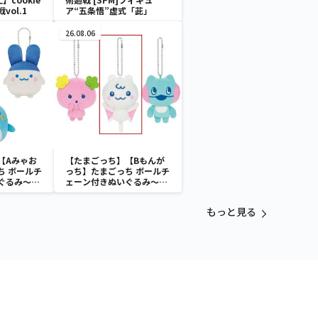
戦vol.1
ア“五条悟”虚式「茈」
26.08.06
【Aみゃお
【たまごっち】【Bもんが
ち ボールチ
っち】たまごっち ボールチ
ぐるみ～
ェーン付きぬいぐるみ～
aradise～
Tamagotchi Paradise～
vol.3
もっと見る