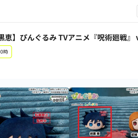
恵】ぴんぐるみ TVアニメ『呪術廻戦』 vo
 0時