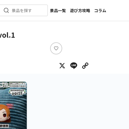
景品一覧
遊び方攻略
コラム
景品を探す
新着景品
インタビュー
カテゴリ一覧
ニュース
l.1
作品名一覧
店舗
メーカー一覧
開発
い
い
攻略
X
Line
Copy Lin
ね
プライズ
イベント
キャラ特集