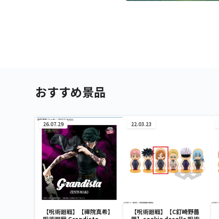
おすすめ景品
26.07.29
22.03.23
【呪術廻戦】【禪院真希】
【呪術廻戦】【C釘崎野薔
呪術廻戦 Grandista-
薇】cookie decolle 呪術