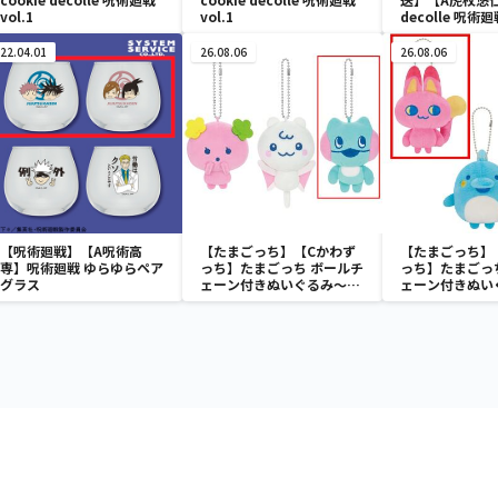
vol.1
vol.1
decolle 呪術廻
22.04.01
26.08.06
26.08.06
【呪術廻戦】【A呪術高
【たまごっち】【Cかわず
【たまごっち】
専】呪術廻戦 ゆらゆらペア
っち】たまごっち ボールチ
っち】たまごっ
グラス
ェーン付きぬいぐるみ～
ェーン付きぬい
Tamagotchi Paradise～
Tamagotchi P
vol.3
vol.2-R