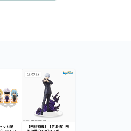
22.03.25
セット配
【呪術廻戦】【五条悟】呪
cookie
術廻戦 [SPM]フィギュ