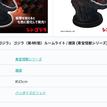
ラ』 ゴジラ（第4形態）ルームライト / 雑貨 (東宝怪獣シリーズ)
東宝怪獣シリーズ
雑貨
約15cm
バンダイスピリッツ