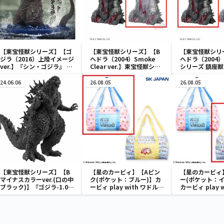
【東宝怪獣シリーズ】【ゴ
【東宝怪獣シリーズ】【B
【東宝怪獣シリ
ジラ（2016）上陸イメージ
ヘドラ（2004）Smoke
ヘドラ（2004
ver.】『シン・ゴジラ』 ア
Clear ver.】東宝怪獣シリ
シリーズ 鎮座獣
ートヴィネット ゴジラ
ーズ 鎮座獣 ヘドラ
（2004）
（2016）第4形態 上陸イメ
（2004）
24.06.06
26.08.05
26.08.05
ージver.
【東宝怪獣シリーズ】【B
【星のカービィ】【Aピン
【星のカービィ
マイナスカラーver.(口の中
ク(ポケット：ブルー)】カ
ー(ポケット：イ
ブラック)】『ゴジラ-1.0』
ービィ play with ワドルデ
カービィ play 
怪獣咆哮撃 ゴジラ
ィ ボストンバッグ
ディ ボストン
（2023） ver.2