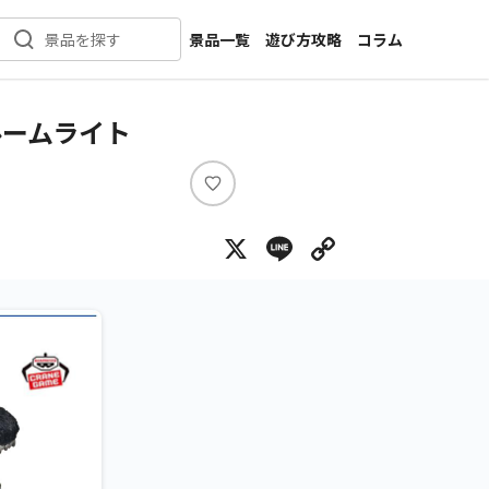
景品一覧
遊び方攻略
コラム
景品を探す
新着景品
インタビュー
カテゴリ一覧
ニュース
ルームライト
作品名一覧
店舗
メーカー一覧
開発
い
い
攻略
X
Line
Copy Lin
ね
プライズ
イベント
キャラ特集