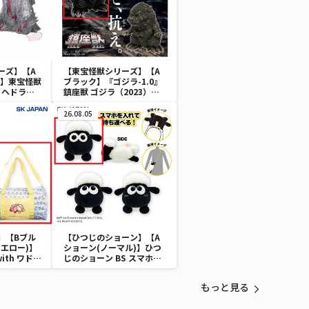
ーズ】【A
【東宝怪獣シリーズ】【A
）】東宝怪獣
ブラック】『ゴジラ-1.0』
 ヘドラ
鎮座獣 ゴジラ（2023）
ver.2
26.08.05
】【Bブル
【ひつじのショーン】【A
エロー)】
ショーン(ノーマル)】ひつ
with ワドル
じのショーン BS スマホシ
バッグ
ョーンルダー
もっと見る