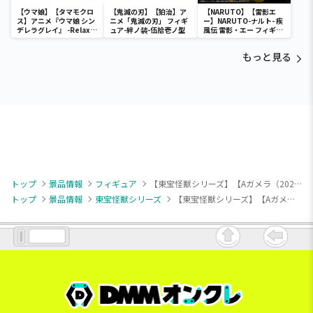
【ウマ娘】【タマモクロ
【鬼滅の刃】【狛治】ア
【NARUTO】【雷影エ
ス】アニメ『ウマ娘 シン
ニメ「鬼滅の刃」 フィギ
ー】NARUTO-ナルト- 疾
デレラグレイ』 -Relax
ュア-絆ノ装-伍拾壱ノ型
風伝 雷影・エー フィギュ
time-タマモクロス
ア～五影集結…!!～
もっと見る
トップ
景品情報
フィギュア
【東宝怪獣シリーズ】【Aガメラ（2023）】GAMERA -Rebirth- 鎮座獣 ガメラ（2023）
トップ
景品情報
東宝怪獣シリーズ
【東宝怪獣シリーズ】【Aガメラ（2023）】GAMERA -Rebirth- 鎮座獣 ガメラ（2023）