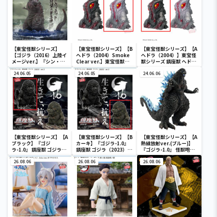
【東宝怪獣シリーズ】
【東宝怪獣シリーズ】【B
【東宝怪獣シリーズ】【A
【ゴジラ（2016）上陸イ
ヘドラ（2004）Smoke
ヘドラ（2004）】東宝怪
メージver.】『シン・ゴ
Clear ver.】東宝怪獣シ
獣シリーズ 鎮座獣 ヘドラ
ジラ』 アートヴィネット
リーズ 鎮座獣 ヘドラ
（2004）
ゴジラ（2016）第4形態
24.06.05
（2004）
24.06.05
24.06.06
上陸イメージver.
【東宝怪獣シリーズ】【A
【東宝怪獣シリーズ】【B
【東宝怪獣シリーズ】【A
ブラック】『ゴジ
カーキ】『ゴジラ-1.0』
熱線放射ver.(ブルー)】
ラ-1.0』 鎮座獣 ゴジラ
鎮座獣 ゴジラ（2023）
『ゴジラ-1.0』 怪獣咆哮
（2023）ver.2
ver.2
撃 ゴジラ（2023） ver.2
26.08.06
26.08.06
26.08.06