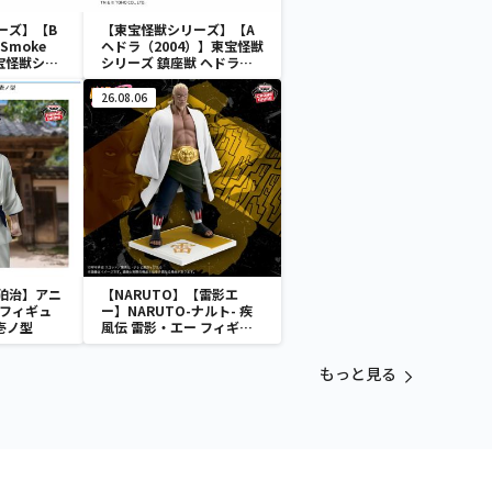
ーズ】【B
【東宝怪獣シリーズ】【A
Smoke
ヘドラ（2004）】東宝怪獣
】東宝怪獣シリ
シリーズ 鎮座獣 ヘドラ
ドラ
（2004）
26.08.06
狛治】アニ
【NARUTO】【雷影エ
 フィギュ
ー】NARUTO-ナルト- 疾
壱ノ型
風伝 雷影・エー フィギュ
ア～五影集結…!!～
もっと見る