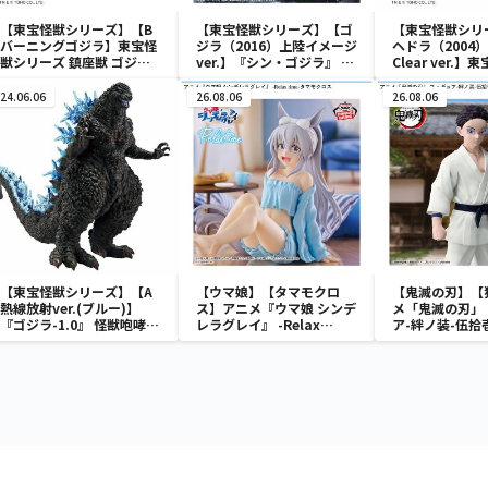
【東宝怪獣シリーズ】【B
【東宝怪獣シリーズ】【ゴ
【東宝怪獣シリ
バーニングゴジラ】東宝怪
ジラ（2016）上陸イメージ
ヘドラ（2004）
獣シリーズ 鎮座獣 ゴジラ
ver.】『シン・ゴジラ』 ア
Clear ver.
（1995）
ートヴィネット ゴジラ
ーズ 鎮座獣 ヘ
（2016）第4形態 上陸イメ
（2004）
24.06.06
26.08.06
26.08.06
ージver.
【東宝怪獣シリーズ】【A
【ウマ娘】【タマモクロ
【鬼滅の刃】【
熱線放射ver.(ブルー)】
ス】アニメ『ウマ娘 シンデ
メ「鬼滅の刃」
『ゴジラ-1.0』 怪獣咆哮撃
レラグレイ』 -Relax
ア-絆ノ装-伍拾
ゴジラ（2023） ver.2
time-タマモクロス