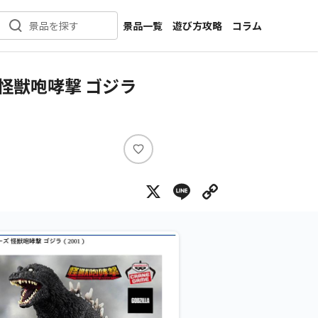
景品一覧
遊び方攻略
コラム
景品を探す
新着景品
インタビュー
カテゴリ一覧
ニュース
怪獣咆哮撃 ゴジラ
作品名一覧
店舗
メーカー一覧
開発
攻略
い
プライズ
い
X
Line
Copy Lin
ね
イベント
キャラ特集