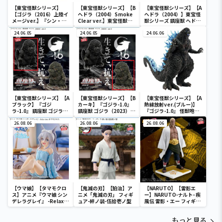
【東宝怪獣シリーズ】
【東宝怪獣シリーズ】【B
【東宝怪獣シリーズ】【A
【ゴジラ（2016）上陸イ
ヘドラ（2004）Smoke
ヘドラ（2004）】東宝怪
メージver.】『シン・ゴ
Clear ver.】東宝怪獣シ
獣シリーズ 鎮座獣 ヘドラ
ジラ』 アートヴィネット
リーズ 鎮座獣 ヘドラ
（2004）
ゴジラ（2016）第4形態
24.06.05
（2004）
24.06.05
24.06.06
上陸イメージver.
【東宝怪獣シリーズ】【A
【東宝怪獣シリーズ】【B
【東宝怪獣シリーズ】【A
ブラック】『ゴジ
カーキ】『ゴジラ-1.0』
熱線放射ver.(ブルー)】
ラ-1.0』 鎮座獣 ゴジラ
鎮座獣 ゴジラ（2023）
『ゴジラ-1.0』 怪獣咆哮
（2023）ver.2
ver.2
撃 ゴジラ（2023） ver.2
26.08.06
26.08.06
26.08.06
【ウマ娘】【タマモクロ
【鬼滅の刃】【狛治】ア
【NARUTO】【雷影エ
ス】アニメ『ウマ娘 シン
ニメ「鬼滅の刃」 フィギ
ー】NARUTO-ナルト- 疾
デレラグレイ』 -Relax
ュア-絆ノ装-伍拾壱ノ型
風伝 雷影・エー フィギュ
time-タマモクロス
ア～五影集結…!!～
もっと見る