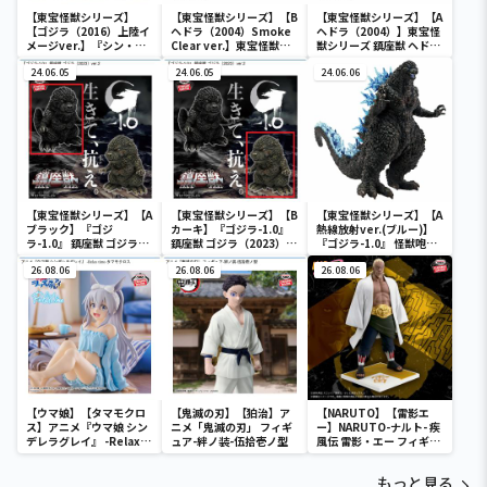
【東宝怪獣シリーズ】
【東宝怪獣シリーズ】【B
【東宝怪獣シリーズ】【A
【ゴジラ（2016）上陸イ
ヘドラ（2004）Smoke
ヘドラ（2004）】東宝怪
メージver.】『シン・ゴ
Clear ver.】東宝怪獣シ
獣シリーズ 鎮座獣 ヘドラ
ジラ』 アートヴィネット
リーズ 鎮座獣 ヘドラ
（2004）
ゴジラ（2016）第4形態
24.06.05
（2004）
24.06.05
24.06.06
上陸イメージver.
【東宝怪獣シリーズ】【A
【東宝怪獣シリーズ】【B
【東宝怪獣シリーズ】【A
ブラック】『ゴジ
カーキ】『ゴジラ-1.0』
熱線放射ver.(ブルー)】
ラ-1.0』 鎮座獣 ゴジラ
鎮座獣 ゴジラ（2023）
『ゴジラ-1.0』 怪獣咆哮
（2023）ver.2
ver.2
撃 ゴジラ（2023） ver.2
26.08.06
26.08.06
26.08.06
【ウマ娘】【タマモクロ
【鬼滅の刃】【狛治】ア
【NARUTO】【雷影エ
ス】アニメ『ウマ娘 シン
ニメ「鬼滅の刃」 フィギ
ー】NARUTO-ナルト- 疾
デレラグレイ』 -Relax
ュア-絆ノ装-伍拾壱ノ型
風伝 雷影・エー フィギュ
time-タマモクロス
ア～五影集結…!!～
もっと見る