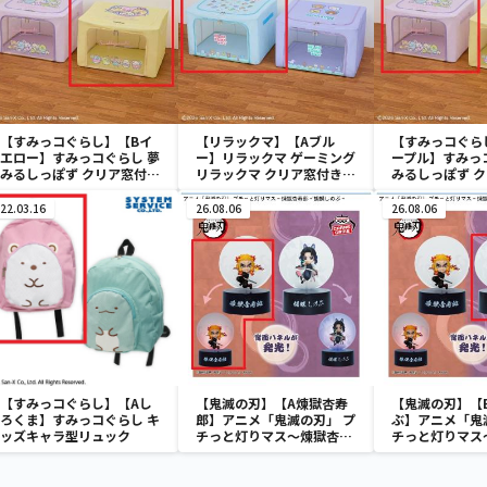
【すみっコぐらし】【Bイ
【リラックマ】【Aブル
【すみっコぐら
エロー】すみっコぐらし 夢
ー】リラックマ ゲーミング
ープル】すみっ
みるしっぽず クリア窓付き
リラックマ クリア窓付き収
みるしっぽず 
収納ボックス
納ボックス
収納ボックス
22.03.16
26.08.06
26.08.06
【すみっコぐらし】【Aし
【鬼滅の刃】【A煉獄杏寿
【鬼滅の刃】【
ろくま】すみっコぐらし キ
郎】アニメ「鬼滅の刃」 プ
ぶ】アニメ「鬼
ッズキャラ型リュック
チっと灯りマス～煉獄杏寿
チっと灯りマス
郎・胡蝶しのぶ～
郎・胡蝶しのぶ