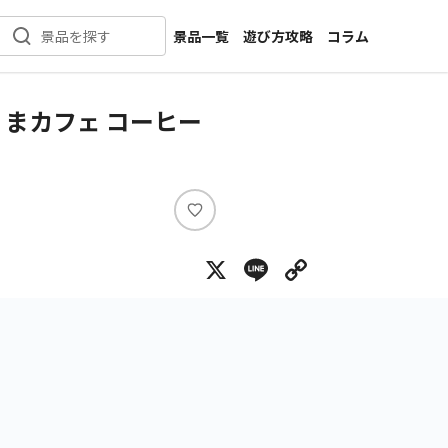
景品一覧
遊び方攻略
コラム
景品を探す
新着景品
インタビュー
カテゴリ一覧
ニュース
まカフェ コーヒー
作品名一覧
店舗
メーカー一覧
開発
攻略
い
プライズ
い
X
Line
Copy Lin
ね
イベント
キャラ特集