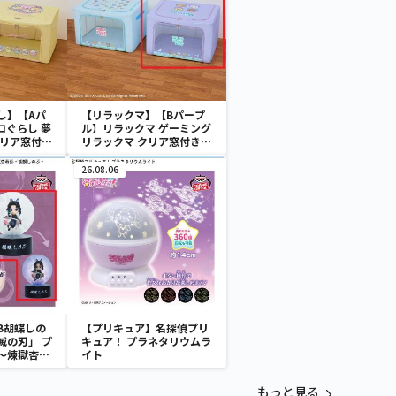
し】【Aパ
【リラックマ】【Bパープ
コぐらし 夢
ル】リラックマ ゲーミング
クリア窓付き
リラックマ クリア窓付き収
納ボックス
26.08.06
B胡蝶しの
【プリキュア】名探偵プリ
滅の刃」 プ
キュア！ プラネタリウムラ
～煉獄杏寿
イト
～
もっと見る