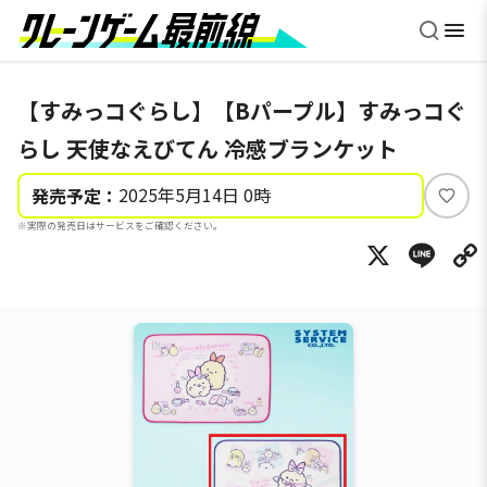
【すみっコぐらし】【Bパープル】すみっコぐ
らし 天使なえびてん 冷感ブランケット
2025年5月14日 0時
発売予定：
い
※実際の発売日はサービスをご確認ください。
い
X
Li
ね