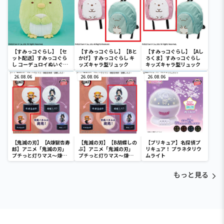
【すみっコぐらし】【セ
【すみっコぐらし】【Bと
【すみっコぐらし】【Aし
ット配送】すみっコぐら
かげ】すみっコぐらし キ
ろくま】すみっコぐらし
し コーデュロイぬいぐる
ッズキャラ型リュック
キッズキャラ型リュック
みXL プレミアム ぺんぎ
ん？
26.08.06
26.08.06
26.08.06
【鬼滅の刃】【A煉獄杏寿
【鬼滅の刃】【B胡蝶しの
【プリキュア】名探偵プ
郎】アニメ「鬼滅の刃」
ぶ】アニメ「鬼滅の刃」
リキュア！ プラネタリウ
プチっと灯りマス～煉獄
プチっと灯りマス～煉獄
ムライト
杏寿郎・胡蝶しのぶ～
杏寿郎・胡蝶しのぶ～
もっと見る