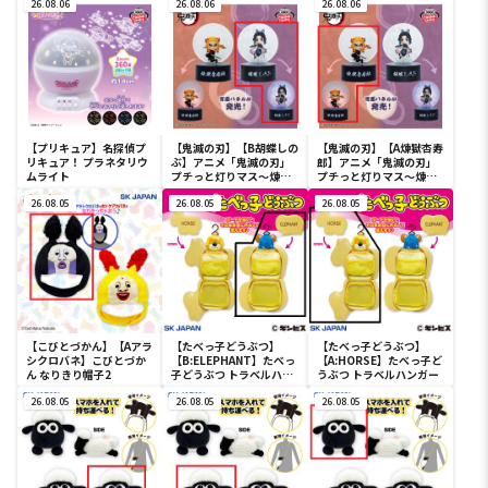
26.08.06
ーライト-ユニコーンガン
26.08.06
フルカラータンブラー
26.08.06
ダム2号機 バンシィ（デ
ストロイモード）-
【プリキュア】名探偵プ
【鬼滅の刃】【B胡蝶しの
【鬼滅の刃】【A煉獄杏寿
リキュア！ プラネタリウ
ぶ】アニメ「鬼滅の刃」
郎】アニメ「鬼滅の刃」
ムライト
プチっと灯りマス～煉獄
プチっと灯りマス～煉獄
杏寿郎・胡蝶しのぶ～
杏寿郎・胡蝶しのぶ～
26.08.05
26.08.05
26.08.05
【こびとづかん】【Aアラ
【たべっ子どうぶつ】
【たべっ子どうぶつ】
シクロバネ】こびとづか
【B:ELEPHANT】たべっ
【A:HORSE】たべっ子ど
ん なりきり帽子2
子どうぶつ トラベルハン
うぶつ トラベルハンガー
ガー
26.08.05
26.08.05
26.08.05