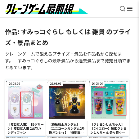
作品: すみっコぐらし もしくは 雑貨 のプライ
ズ・景品まとめ
クレーンゲームで狙えるプライズ・景品を作品名から探せま
す。 すみっコぐらしの最新景品から過去景品まで発売日順でま
とめています。
26.08.06
26.08.06
26.08.06
【夏目友人帳】【Bグリー
【機動戦士ガンダム】
【クレヨンしんちゃん】
ン】夏目友人帳 2WAYハ
【ユニコーンガンダム2号
【Cイエロー】映画クレヨ
ンディファン
機 バンシィ】『機動戦士
ンしんちゃん 奇々怪々！
ガンダムUC』 胸像センサ
オラの妖怪バケ～ション