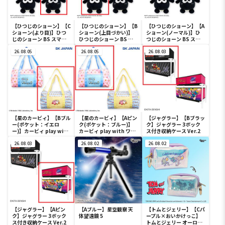
【ひつじのショーン】【C
【ひつじのショーン】【B
【ひつじのショーン】【A
ショーン(より目)】ひつ
ショーン(上目づかい)】
ショーン(ノーマル)】ひ
じのショーン BS スマホ
ひつじのショーン BS ス
つじのショーン BS スマ
ショーンルダー
マホショーンルダー
ホショーンルダー
26.08.05
26.08.05
26.08.03
【星のカービィ】【Bブル
【星のカービィ】【Aピン
【ジャグラー】【Bブラッ
ー(ポケット：イエロ
ク(ポケット：ブルー)】
ク】ジャグラー 3ボック
ー)】カービィ play with
カービィ play with ワド
ス付き収納ケース Ver.2
ワドルディ ボストンバッ
ルディ ボストンバッグ
グ
26.08.03
26.08.02
26.08.02
【ジャグラー】【Aピン
【Aブルー】星空観察 天
【トムとジェリー】【Cパ
ク】ジャグラー 3ボック
体望遠鏡 5
ープル×おいかけっこ】
ス付き収納ケース Ver.2
トムとジェリー オーロラ