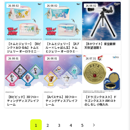
ミニポーチ
26.08.02
26.08.02
26.08.02
【トムとジェリー】【Bピ
【トムとジェリー】【Aブ
【Bホワイト】星空観察
ンク×おひるね】トムと
ルー×しゃぼん玉】トム
天体望遠鏡 5
ジェリー オーロラミニポ
とジェリー オーロラミニ
ーチ
ポーチ
26.08.01
26.08.01
26.07.31
【Bビビッド】3Dフロー
【Aパステル】3Dフロー
【ドラゴンクエスト】ド
ティングディスプレイフ
ティングディスプレイフ
ラゴンクエスト AM ロト
レーム
レーム
のしるし 小物入れ
1
2
3
4
5