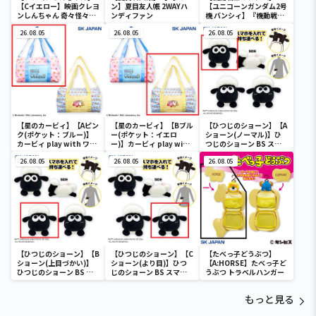
【Cイエロー】映画クレヨ
ン】夏目友人帳 2WAYハ
【ユニコーンガンダム2号
ンしんちゃん 奇々怪々！
ンディファン
機 バンシィ】『機動戦士
オラの妖怪バケ～ション
ガンダムUC』 胸像センサ
フルカラータンブラー
26.08.05
26.08.05
ーライト-ユニコーンガン
26.08.05
ダム2号機 バンシィ（デ
ストロイモード）-
【星のカービィ】【Aピン
【星のカービィ】【Bブル
【ひつじのショーン】【A
ク(ポケット：ブルー)】
ー(ポケット：イエロ
ショーン(ノーマル)】ひ
カービィ play with ワド
ー)】カービィ play with
つじのショーン BS スマ
ルディ ボストンバッグ
ワドルディ ボストンバッ
ホショーンルダー
26.08.05
グ
26.08.05
26.08.05
【ひつじのショーン】【B
【ひつじのショーン】【C
【たべっ子どうぶつ】
ショーン(上目づかい)】
ショーン(より目)】ひつ
【A:HORSE】たべっ子ど
ひつじのショーン BS ス
じのショーン BS スマホ
うぶつ トラベルハンガー
マホショーンルダー
ショーンルダー
もっと見る