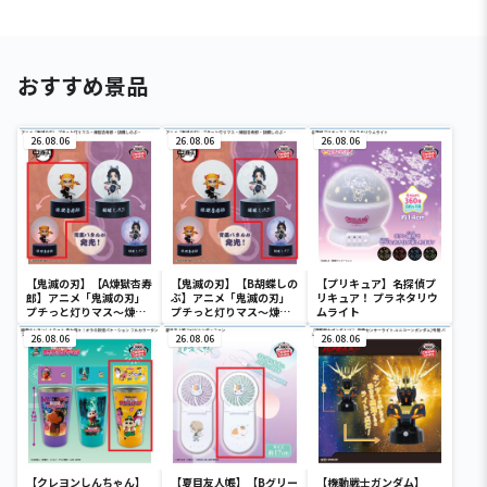
おすすめ景品
26.08.06
26.08.06
26.08.06
【鬼滅の刃】【A煉獄杏寿
【鬼滅の刃】【B胡蝶しの
【プリキュア】名探偵プ
郎】アニメ「鬼滅の刃」
ぶ】アニメ「鬼滅の刃」
リキュア！ プラネタリウ
プチっと灯りマス～煉獄
プチっと灯りマス～煉獄
ムライト
杏寿郎・胡蝶しのぶ～
杏寿郎・胡蝶しのぶ～
26.08.06
26.08.06
26.08.06
【クレヨンしんちゃん】
【夏目友人帳】【Bグリー
【機動戦士ガンダム】