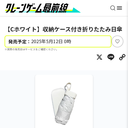
【Cホワイト】収納ケース付き折りたたみ日傘
2025年5月12日 0時
発売予定：
い
※実際の発売日はサービスをご確認ください。
い
X
Li
ね