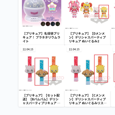
【プリキュア】名探偵プリ
【プリキュア】【Dメンメ
キュア！ プラネタリウムラ
ン】デリシャスパーティプ
イト
リキュア ぬいぐるみ2
22.04.15
22.04.15
【プリキュア】【セット配
【プリキュア】【Cメンメ
送】【Bパムパム】デリシ
ン】デリシャスパーティプ
ャスパーティプリキュア ぬ
リキュア ぬいぐるみリスト
いぐるみリストバンド
バンド