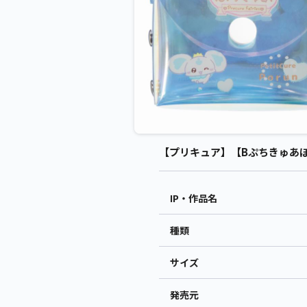
【プリキュア】【Bぷちきゅあぽるん】
IP・作品名
種類
サイズ
発売元