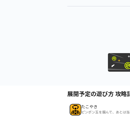
展開予定の遊び方 攻略
たこやき
ピンポン玉を掴んで、あとは当