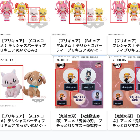
【プリキュア】【Cコメコ
【プリキュア】【Bキュア
【プリキュア】
メ 】デリシャスパーティプ
ヤムヤム 】デリシャスパー
プレシャス 】
リキュア ぬいぐるみ2
ティ プリキュア ぬいぐる
ーティプリキュ
み2
み2
22.05.12
26.08.06
26.08.06
【プリキュア】【Aコメコ
【鬼滅の刃】【A煉獄杏寿
【鬼滅の刃】【
メ】デリシャスパーティプ
郎】アニメ「鬼滅の刃」 プ
ぶ】アニメ「鬼
リキュア でっかいぬいぐる
チっと灯りマス～煉獄杏寿
チっと灯りマス
み１
郎・胡蝶しのぶ～
郎・胡蝶しのぶ