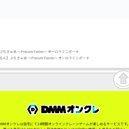
あ ～Precure Fairies～ オーロラミニポーチ
ぷちきゅあ ～Precure Fairies～ オーロラミニポーチ
DMMオンクレは自宅にて24時間オンラインクレーンゲームが楽しめるサービスです