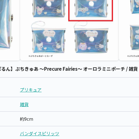
ぷちきゅあ ～Precure Fairies～ オーロラミニポーチ / 雑貨
プリキュア
雑貨
約9cm
バンダイスピリッツ