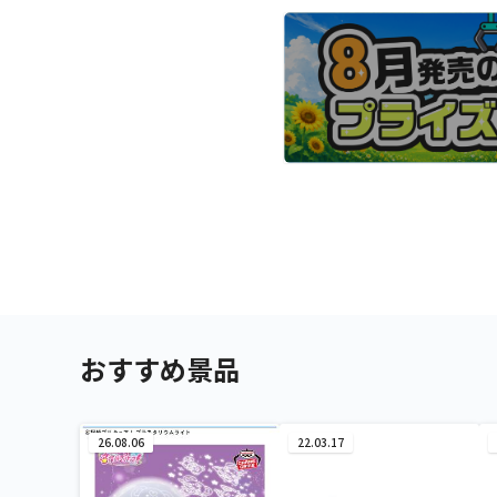
おすすめ景品
26.08.06
22.03.17